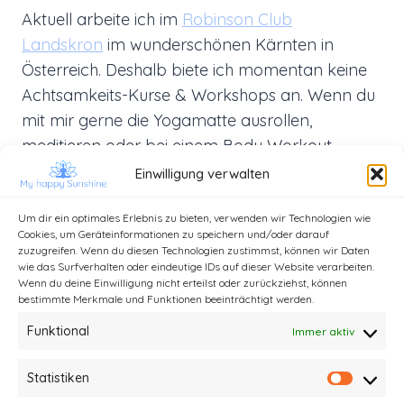
Aktuell arbeite ich im
Robinson Club
Landskron
im wunderschönen Kärnten in
Österreich. Deshalb biete ich momentan keine
Achtsamkeits-Kurse & Workshops an. Wenn du
mit mir gerne die Yogamatte ausrollen,
meditieren oder bei einem Body Workout
deinen ganzen Körper kräftigen möchtest,
Einwilligung verwalten
dann komm mich gerne in Österreich
Um dir ein optimales Erlebnis zu bieten, verwenden wir Technologien wie
besuchen.
Cookies, um Geräteinformationen zu speichern und/oder darauf
zuzugreifen. Wenn du diesen Technologien zustimmst, können wir Daten
wie das Surfverhalten oder eindeutige IDs auf dieser Website verarbeiten.
Wenn du deine Einwilligung nicht erteilst oder zurückziehst, können
bestimmte Merkmale und Funktionen beeinträchtigt werden.
Funktional
Immer aktiv
Statistiken
Statist