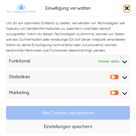
Einwilligung verwalten
Mehr erfahren
Um dir ein optimales Erlebnis zu bieten, verwenden wir Technologien wie
Cookies, um Geräteinformationen zu speichern und/oder darauf
zuzugreifen. Wenn du diesen Technologien zustimmst, können wir Daten
wie das Surfverhalten oder eindeutige IDs auf dieser Website verarbeiten.
Wenn du deine Einwilligung nicht erteilst oder zurückziehst, können
bestimmte Merkmale und Funktionen beeinträchtigt werden.
Funktional
Immer aktiv
Statistiken
Statist
Kontakt
Impressum und Datenschutz
Marketing
Market
Haftungsausschluss
AGB
Alle Cookies akzeptieren
© 2026 My happy Sunshine - Stefanie Kathi
Einstellungen speichern
Baader