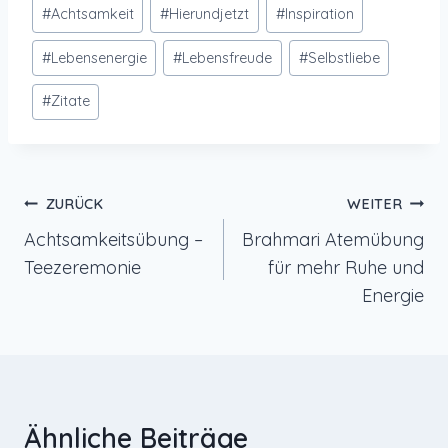
Schlagworte:
#
Achtsamkeit
#
Hierundjetzt
#
Inspiration
#
Lebensenergie
#
Lebensfreude
#
Selbstliebe
#
Zitate
Beitragsnavigation
ZURÜCK
WEITER
Achtsamkeitsübung –
Brahmari Atemübung
Teezeremonie
für mehr Ruhe und
Energie
Ähnliche Beiträge