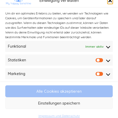
Einwilligung verwalten
von ganzem Herzen weiterempfehlen kann.
Um dir ein optimales Erlebnis zu bieten, verwenden wir Technologien wie
Cookies, um Geräteinformationen zu speichern und/oder darauf
zuzugreifen. Wenn du diesen Technologien zustimmst, können wir Daten
wie das Surfverhalten oder eindeutige IDs auf dieser Website verarbeiten.
Wenn du deine Einwilligung nicht erteilst oder zurückziehst, können
bestimmte Merkmale und Funktionen beeinträchtigt werden.
Funktional
Immer aktiv
Statistiken
Statist
Kontakt
Impressum und Datenschutz
Marketing
Market
Haftungsausschluss
AGB
Alle Cookies akzeptieren
© 2026 My happy Sunshine - Stefanie Kathi
Einstellungen speichern
Baader
Impressum und Datenschutz