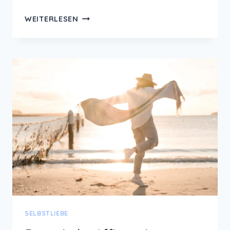
LOSLASSEN
WEITERLESEN
–
6
TIPPS
FÜR
MEHR
VERTRAUEN
UND
LEBENSFREUDE
SELBSTLIEBE