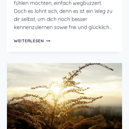
fühlen möchten, einfach wegbuzzert.
Doch es lohnt sich, denn es ist ein Weg zu
dir selbst, um dich noch besser
kennenzulernen sowie frei und glücklich…
LOSLASSEN
WEITERLESEN
UM
FREI,
GLÜCKLICH
UND
DU
SELBST
ZU
SEIN