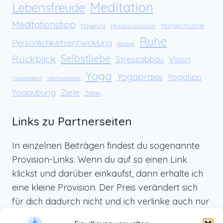
Meditation
Lebensfreude
Meditationstipp
Morgenroutine
Monatsrückblick
Mitgefühl
Ruhe
Persönlichkeitsentwicklung
Rezept
Rückblick
Selbstliebe
Stressabbau
Vision
Yoga
Yogapraxis
Yogatipp
Visionboard
Weihnachten
Yogaübung
Ziele
Zitate
Links zu Partnerseiten
In einzelnen Beiträgen findest du sogenannte
Provision-Links. Wenn du auf so einen Link
klickst und darüber einkaufst, dann erhalte ich
eine kleine Provision. Der Preis verändert sich
für dich dadurch nicht und ich verlinke auch nur
Produkte, die ich selbst benutze und die ich dir