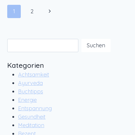
Seitennavigation
Nächste
1
2
Seite
Suchen
Suchen
Kategorien
Achtsamkeit
Ayurveda
Buchtipps
Energie
Entspannung
Gesundheit
Meditation
Rezept