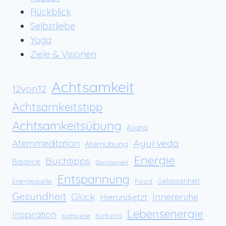
Rückblick
Selbstliebe
Yoga
Ziele & Visionen
Achtsamkeit
12von12
Achtsamkeitstipp
Achtsamkeitsübung
Asana
Ayurveda
Atemmeditation
Atemübung
Energie
Buchtipps
Balance
Dankbarkeit
Entspannung
Food
Gelassenheit
Energiequelle
Gesundheit
Glück
Innereruhe
Hierundjetzt
Lebensenergie
Inspiration
Kurkuma
Kraftquelle