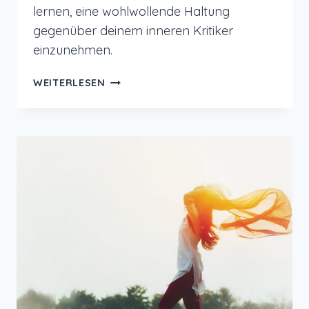
lernen, eine wohlwollende Haltung
gegenüber deinem inneren Kritiker
einzunehmen.
ACHTSAMKEITSÜBUNG
WEITERLESEN
FÜR
MEHR
MITGEFÜHL
UND
WENIGER
SELBSTKRITIK