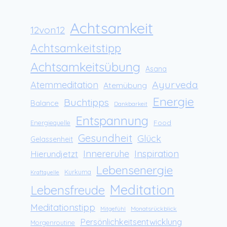
Achtsamkeit
12von12
Achtsamkeitstipp
Achtsamkeitsübung
Asana
Ayurveda
Atemmeditation
Atemübung
Energie
Buchtipps
Balance
Dankbarkeit
Entspannung
Food
Energiequelle
Gesundheit
Glück
Gelassenheit
Innereruhe
Inspiration
Hierundjetzt
Lebensenergie
Kurkuma
Kraftquelle
Meditation
Lebensfreude
Meditationstipp
Monatsrückblick
Mitgefühl
Persönlichkeitsentwicklung
Morgenroutine