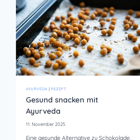
FÜR
LEICHTIGKEIT
UND
KÜHLUNG
AYURVEDA
|
REZEPT
Gesund snacken mit
Ayurveda
11. November 2025
Eine gesunde Alternative zu Schokolade,