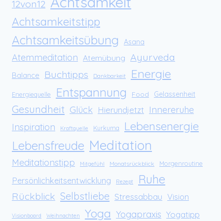
Achtsamkeit
12von12
Achtsamkeitstipp
Achtsamkeitsübung
Asana
Ayurveda
Atemmeditation
Atemübung
Energie
Buchtipps
Balance
Dankbarkeit
Entspannung
Food
Gelassenheit
Energiequelle
Gesundheit
Glück
Innereruhe
Hierundjetzt
Lebensenergie
Inspiration
Kurkuma
Kraftquelle
Meditation
Lebensfreude
Meditationstipp
Morgenroutine
Monatsrückblick
Mitgefühl
Ruhe
Persönlichkeitsentwicklung
Rezept
Rückblick
Selbstliebe
Stressabbau
Vision
Yoga
Yogapraxis
Yogatipp
Visionboard
Weihnachten