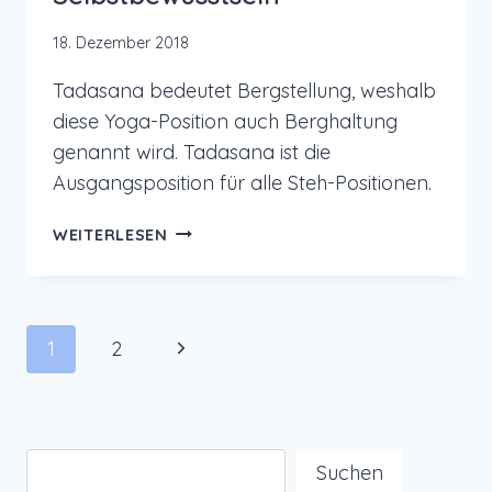
18. Dezember 2018
Tadasana bedeutet Bergstellung, weshalb
diese Yoga-Position auch Berghaltung
genannt wird. Tadasana ist die
Ausgangsposition für alle Steh-Positionen.
YOGA:
WEITERLESEN
TADASANA
FÜR
MEHR
GLEICHGEWICHT
Seitennavigation
Nächste
1
2
UND
SELBSTBEWUSSTSEIN
Seite
Suchen
Suchen