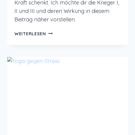
Kraft schenkt. Ich möchte dir die Krieger I,
II und III und deren Wirkung in diesem
Beitrag näher vorstellen.
YOGA
WEITERLESEN
ÜBUNG:
KRIEGER
–
FÜR
MEHR
STABILITÄT
UND
KRAFT