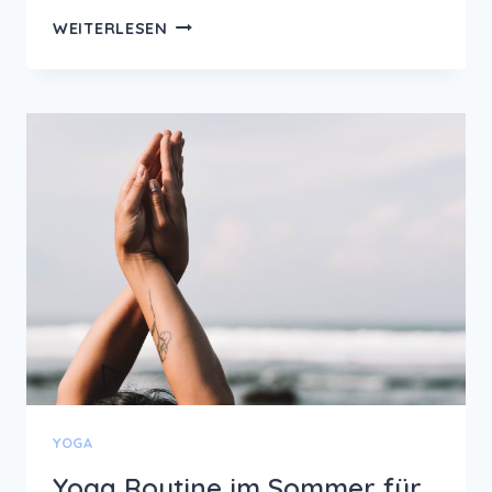
YOGA
WEITERLESEN
ÜBUNG:
UTTANASANA
–
STEHENDE
VORBEUGE
ZUR
BERUHIGUNG
DES
GEISTES
YOGA
Yoga Routine im Sommer für