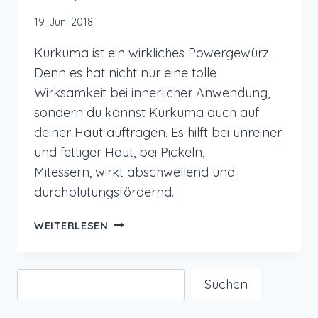
19. Juni 2018
Kurkuma ist ein wirkliches Powergewürz.
Denn es hat nicht nur eine tolle
Wirksamkeit bei innerlicher Anwendung,
sondern du kannst Kurkuma auch auf
deiner Haut auftragen. Es hilft bei unreiner
und fettiger Haut, bei Pickeln,
Mitessern, wirkt abschwellend und
durchblutungsfördernd.
KURKUMA
WEITERLESEN
GESICHTSMASKE:
REZEPT
ZUM
Suchen
Suchen
SELBER
HERSTELLEN