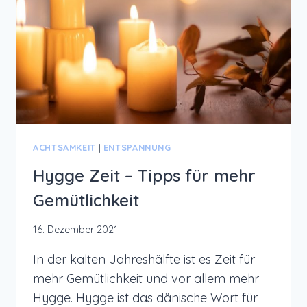
ACHTSAMKEIT
|
ENTSPANNUNG
Hygge Zeit – Tipps für mehr
Gemütlichkeit
16. Dezember 2021
In der kalten Jahreshälfte ist es Zeit für
mehr Gemütlichkeit und vor allem mehr
Hygge. Hygge ist das dänische Wort für