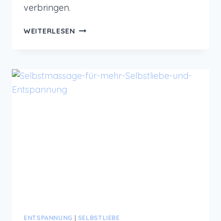
verbringen.
BUCHTIPPS
WEITERLESEN
FÜR
GEMÜTLICHE
STUNDEN
ENTSPANNUNG
|
SELBSTLIEBE