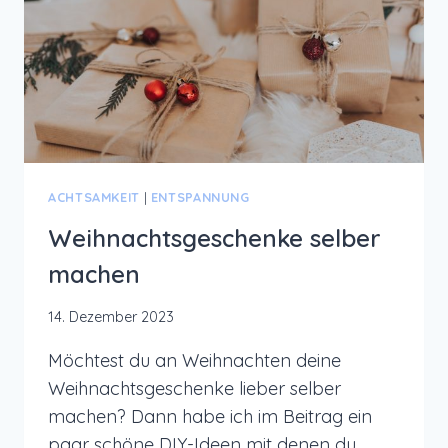
ACHTSAMKEIT
|
ENTSPANNUNG
Weihnachtsgeschenke selber
machen
14. Dezember 2023
Möchtest du an Weihnachten deine
Weihnachtsgeschenke lieber selber
machen? Dann habe ich im Beitrag ein
paar schöne DIY-Ideen mit denen du