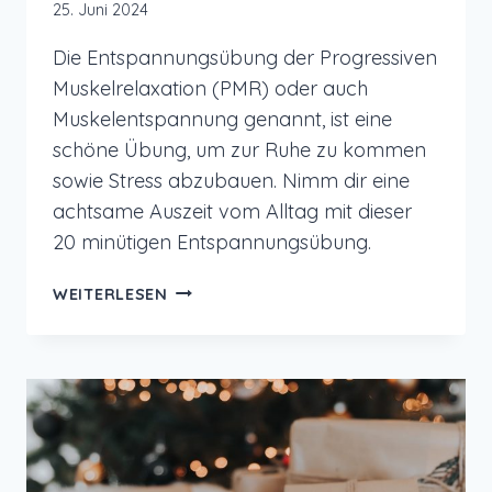
25. Juni 2024
Die Entspannungsübung der Progressiven
Muskelrelaxation (PMR) oder auch
Muskelentspannung genannt, ist eine
schöne Übung, um zur Ruhe zu kommen
sowie Stress abzubauen. Nimm dir eine
achtsame Auszeit vom Alltag mit dieser
20 minütigen Entspannungsübung.
GEFÜHRTE
WEITERLESEN
ENTSPANNUNGSÜBUNG:
PROGRESSIVE
MUSKELENTSPANNUNG