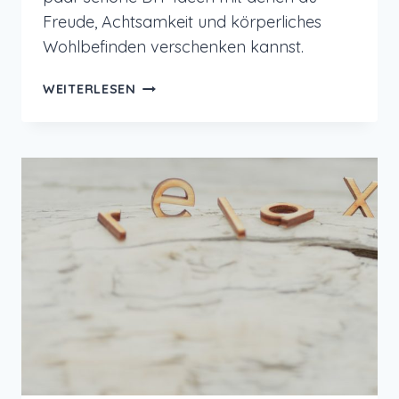
Freude, Achtsamkeit und körperliches
Wohlbefinden verschenken kannst.
WEIHNACHTSGESCHENKE
WEITERLESEN
SELBER
MACHEN