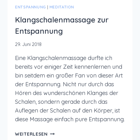
ENTSPANNUNG
|
MEDITATION
Klangschalenmassage zur
Entspannung
29. Juni 2018
Eine Klangschalenmassage durfte ich
bereits vor einiger Zeit kennenlernen und
bin seitdem ein großer Fan von dieser Art
der Entspannung. Nicht nur durch das
Hören des wunderschönen Klanges der
Schalen, sondern gerade durch das
Auflegen der Schalen auf den Körper, ist
diese Massage einfach pure Entspannung.
KLANGSCHALENMASSAGE
WEITERLESEN
ZUR