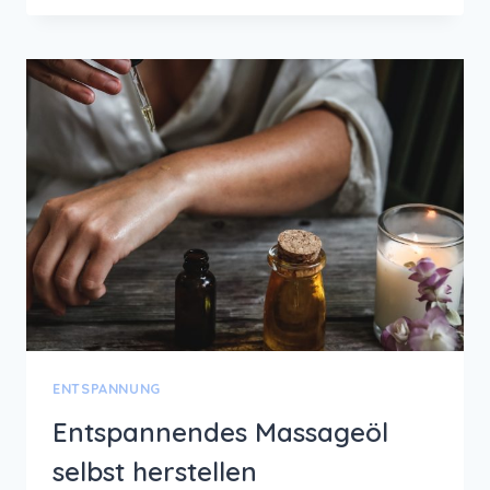
ZUM
STRESSABBAU
MIT
YOUTUBE
VIDEO
ENTSPANNUNG
Entspannendes Massageöl
selbst herstellen