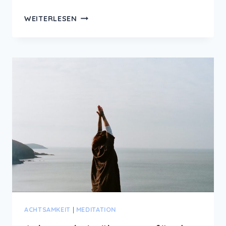
MEIN
WEITERLESEN
NEUES
BUCH:
ACHTSAMKEIT
–
DEIN
WEG
ZUR
INNEREN
BALANCE
ACHTSAMKEIT
|
MEDITATION