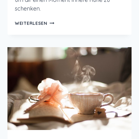
schenken.
MEDITATION:
WEITERLESEN
ATEMRÄUME
WAHRNEHMEN
FÜR
MEHR
INNERE
RUHE