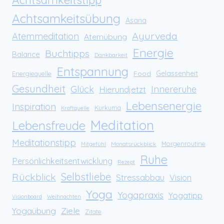
Achtsamkeitsübung
Asana
Ayurveda
Atemmeditation
Atemübung
Energie
Buchtipps
Balance
Dankbarkeit
Entspannung
Food
Gelassenheit
Energiequelle
Gesundheit
Glück
Innereruhe
Hierundjetzt
Lebensenergie
Inspiration
Kurkuma
Kraftquelle
Meditation
Lebensfreude
Meditationstipp
Morgenroutine
Monatsrückblick
Mitgefühl
Ruhe
Persönlichkeitsentwicklung
Rezept
Rückblick
Selbstliebe
Stressabbau
Vision
Yoga
Yogapraxis
Yogatipp
Visionboard
Weihnachten
Yogaübung
Ziele
Zitate