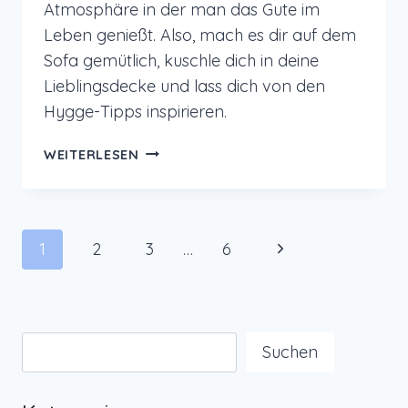
Atmosphäre in der man das Gute im
Leben genießt. Also, mach es dir auf dem
Sofa gemütlich, kuschle dich in deine
Lieblingsdecke und lass dich von den
Hygge-Tipps inspirieren.
HYGGE
WEITERLESEN
ZEIT
–
TIPPS
FÜR
Seitennavigation
Nächste
1
2
3
…
6
MEHR
GEMÜTLICHKEIT
Seite
Suchen
Suchen