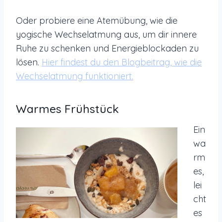
Oder probiere eine Atemübung, wie die
yogische Wechselatmung aus, um dir innere
Ruhe zu schenken und Energieblockaden zu
lösen.
Hier findest du den Blogbeitrag, wie die
Wechselatmung funktioniert.
Warmes Frühstück
Ein
wa
rm
es,
lei
cht
es