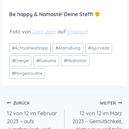
Be happy & Namasté! Deine Steffi
Foto von
Carli Jeen
auf
Unsplash
Schlagworte:
#
Achtsamkeitstipp
#
Atemübung
#
Ayurveda
#
Energie
#
Kurkuma
#
Meditation
#
Morgenroutine
Beitragsnavigation
ZURÜCK
WEITER
12 von 12 im Februar
12 von 12 im März
2023 – aufs
2023 – Gemütlichkeit,