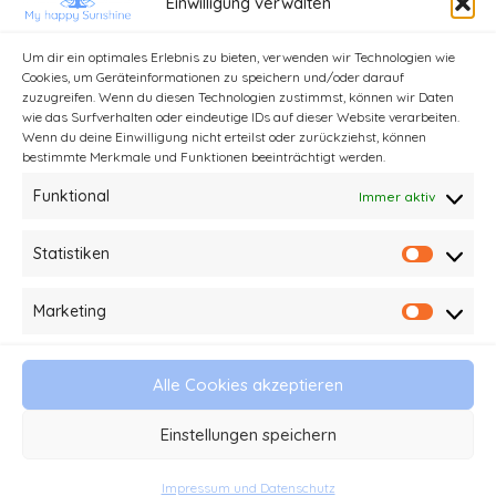
Einwilligung verwalten
Um dir ein optimales Erlebnis zu bieten, verwenden wir Technologien wie
Cookies, um Geräteinformationen zu speichern und/oder darauf
zuzugreifen. Wenn du diesen Technologien zustimmst, können wir Daten
wie das Surfverhalten oder eindeutige IDs auf dieser Website verarbeiten.
Wenn du deine Einwilligung nicht erteilst oder zurückziehst, können
bestimmte Merkmale und Funktionen beeinträchtigt werden.
Funktional
Immer aktiv
Statistiken
Statist
Kontakt
Impressum und Datenschutz
Marketing
Market
Haftungsausschluss
AGB
Alle Cookies akzeptieren
© 2026 My happy Sunshine - Stefanie Kathi
Einstellungen speichern
Baader
Impressum und Datenschutz