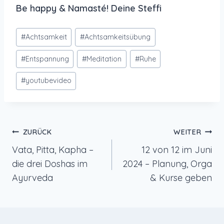
Be happy & Namasté! Deine Steffi
Schlagworte:
#
Achtsamkeit
#
Achtsamkeitsübung
#
Entspannung
#
Meditation
#
Ruhe
#
youtubevideo
Beitragsnavigation
ZURÜCK
WEITER
Vata, Pitta, Kapha –
12 von 12 im Juni
die drei Doshas im
2024 – Planung, Orga
Ayurveda
& Kurse geben