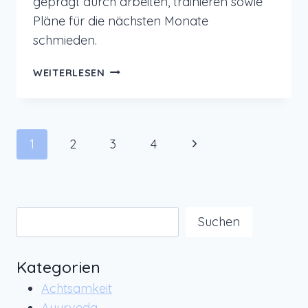
geprägt durch arbeiten, trainieren sowie
Pläne für die nächsten Monate
schmieden.
MONATSRÜCKBLICK
WEITERLESEN
SEPTEMBER
2022
–
YOGA
Seitennavigation
Nächste
1
2
3
4
VIDEOS
DREHEN
Seite
Suchen
Suchen
Kategorien
Achtsamkeit
Ayurveda