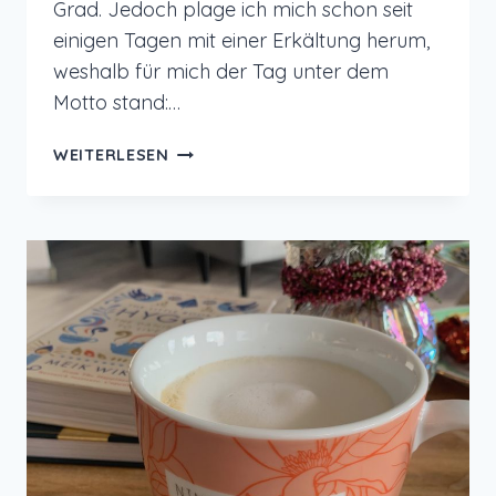
Grad. Jedoch plage ich mich schon seit
einigen Tagen mit einer Erkältung herum,
weshalb für mich der Tag unter dem
Motto stand:…
12
WEITERLESEN
VON
12
IM
APRIL
2025
–
HAPPY
SUNSHINE
MIT
ERKÄLTUNG