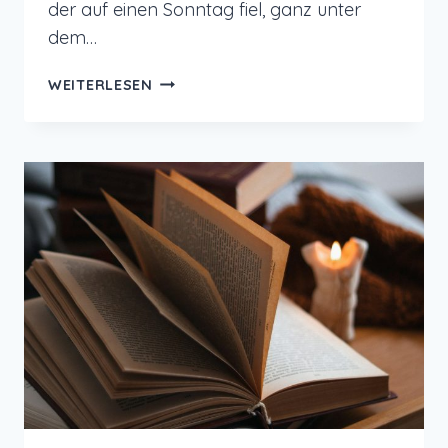
der auf einen Sonntag fiel, ganz unter
dem…
12
WEITERLESEN
VON
12
IM
JANUAR
2025
–
SUNDAY
ME
TIME
VIBES