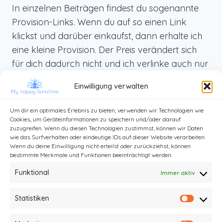
In einzelnen Beiträgen findest du sogenannte
Provision-Links. Wenn du auf so einen Link
klickst und darüber einkaufst, dann erhalte ich
eine kleine Provision. Der Preis verändert sich
für dich dadurch nicht und ich verlinke auch nur
Produkte, die ich selbst benutze und die ich dir
Einwilligung verwalten
von ganzem Herzen weiterempfehlen kann.
Um dir ein optimales Erlebnis zu bieten, verwenden wir Technologien wie
Cookies, um Geräteinformationen zu speichern und/oder darauf
zuzugreifen. Wenn du diesen Technologien zustimmst, können wir Daten
wie das Surfverhalten oder eindeutige IDs auf dieser Website verarbeiten.
Wenn du deine Einwilligung nicht erteilst oder zurückziehst, können
bestimmte Merkmale und Funktionen beeinträchtigt werden.
Funktional
Immer aktiv
Statistiken
Statist
Kontakt
Impressum und Datenschutz