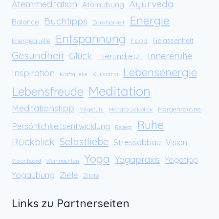
Ayurveda
Atemmeditation
Atemübung
Energie
Buchtipps
Balance
Dankbarkeit
Entspannung
Food
Gelassenheit
Energiequelle
Gesundheit
Glück
Innereruhe
Hierundjetzt
Lebensenergie
Inspiration
Kurkuma
Kraftquelle
Meditation
Lebensfreude
Meditationstipp
Morgenroutine
Monatsrückblick
Mitgefühl
Ruhe
Persönlichkeitsentwicklung
Rezept
Rückblick
Selbstliebe
Stressabbau
Vision
Yoga
Yogapraxis
Yogatipp
Visionboard
Weihnachten
Yogaübung
Ziele
Zitate
Links zu Partnerseiten