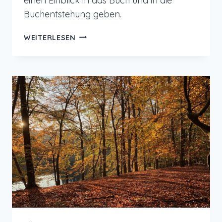
einen Einblick in das Buch und in die
Buchentstehung geben.
MEIN
WEITERLESEN
NEUES
BUCH:
ACHTSAMKEIT
–
DEIN
WEG
ZUR
INNEREN
BALANCE