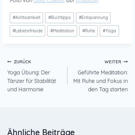
Foto von
Julia Caesar
auf
Unsplash
Schlagworte:
#
Achtsamkeit
#
Buchtipps
#
Entspannung
#
Lebensfreude
#
Meditation
#
Ruhe
#
Yoga
Beitragsnavigation
ZURÜCK
WEITER
Yoga Übung: Der
Geführte Meditation:
Tänzer für Stabilität
Mit Ruhe und Fokus in
und Harmonie
den Tag starten
Ähnliche Beiträge