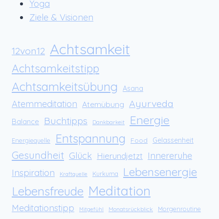
Yoga
Ziele & Visionen
Achtsamkeit
12von12
Achtsamkeitstipp
Achtsamkeitsübung
Asana
Ayurveda
Atemmeditation
Atemübung
Energie
Buchtipps
Balance
Dankbarkeit
Entspannung
Food
Gelassenheit
Energiequelle
Gesundheit
Glück
Innereruhe
Hierundjetzt
Lebensenergie
Inspiration
Kurkuma
Kraftquelle
Meditation
Lebensfreude
Meditationstipp
Morgenroutine
Monatsrückblick
Mitgefühl