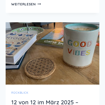
YOGA
WEITERLESEN
ÜBUNG:
DER
HERAUFSCHAUENDE
HUND
FÜR
MEHR
ENERGIE
UND
GUTE
LAUNE
RÜCKBLICK
12 von 12 im März 2025 –