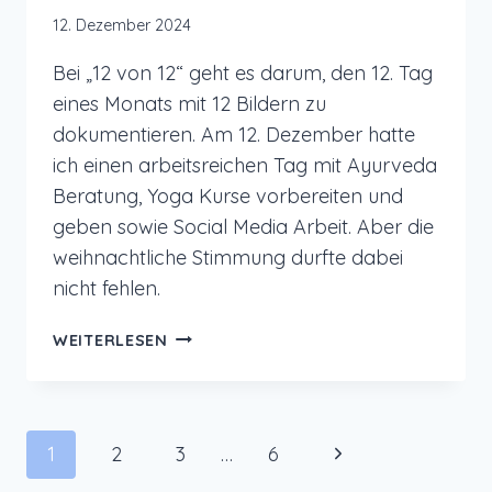
12. Dezember 2024
Bei „12 von 12“ geht es darum, den 12. Tag
eines Monats mit 12 Bildern zu
dokumentieren. Am 12. Dezember hatte
ich einen arbeitsreichen Tag mit Ayurveda
Beratung, Yoga Kurse vorbereiten und
geben sowie Social Media Arbeit. Aber die
weihnachtliche Stimmung durfte dabei
nicht fehlen.
12
WEITERLESEN
VON
12
IM
DEZEMBER
Seitennavigation
Nächste
1
2
3
…
6
2024
–