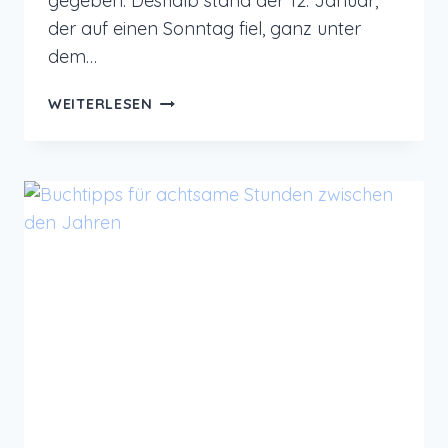
gegeben. Deshalb stand der 12. Januar,
der auf einen Sonntag fiel, ganz unter
dem…
12
WEITERLESEN
VON
12
IM
JANUAR
2025
–
SUNDAY
ME
TIME
VIBES