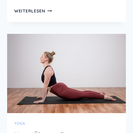
12
WEITERLESEN
VON
12
IM
MAI
2025
–
BUNTE
VIELFALT
BEI
ROBINSON
YOGA