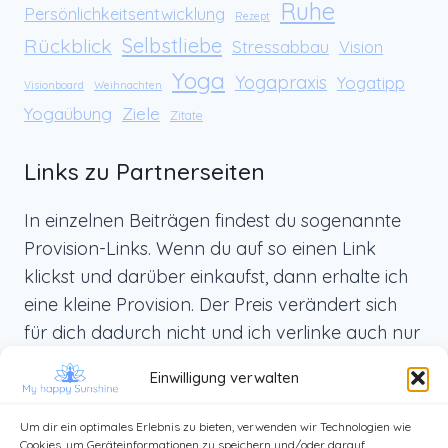
Ruhe
Persönlichkeitsentwicklung
Rezept
Rückblick
Selbstliebe
Stressabbau
Vision
Yoga
Yogapraxis
Yogatipp
Visionboard
Weihnachten
Yogaübung
Ziele
Zitate
Links zu Partnerseiten
In einzelnen Beiträgen findest du sogenannte
Provision-Links. Wenn du auf so einen Link
klickst und darüber einkaufst, dann erhalte ich
eine kleine Provision. Der Preis verändert sich
für dich dadurch nicht und ich verlinke auch nur
Produkte, die ich selbst benutze und die ich dir
Einwilligung verwalten
von ganzem Herzen weiterempfehlen kann.
Um dir ein optimales Erlebnis zu bieten, verwenden wir Technologien wie
Cookies, um Geräteinformationen zu speichern und/oder darauf