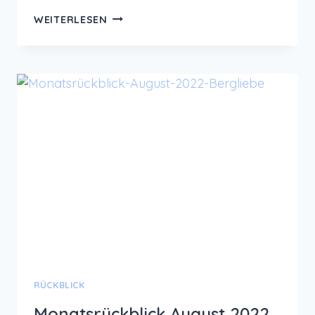
12
WEITERLESEN
VON
12
IM
SEPTEMBER
2022
–
YOGA
VIDEODREH
RÜCKBLICK
Monatsrückblick August 2022