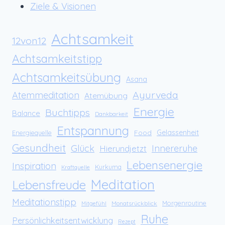
Ziele & Visionen
Achtsamkeit
12von12
Achtsamkeitstipp
Achtsamkeitsübung
Asana
Ayurveda
Atemmeditation
Atemübung
Energie
Buchtipps
Balance
Dankbarkeit
Entspannung
Food
Gelassenheit
Energiequelle
Gesundheit
Glück
Innereruhe
Hierundjetzt
Lebensenergie
Inspiration
Kurkuma
Kraftquelle
Meditation
Lebensfreude
Meditationstipp
Morgenroutine
Monatsrückblick
Mitgefühl
Ruhe
Persönlichkeitsentwicklung
Rezept