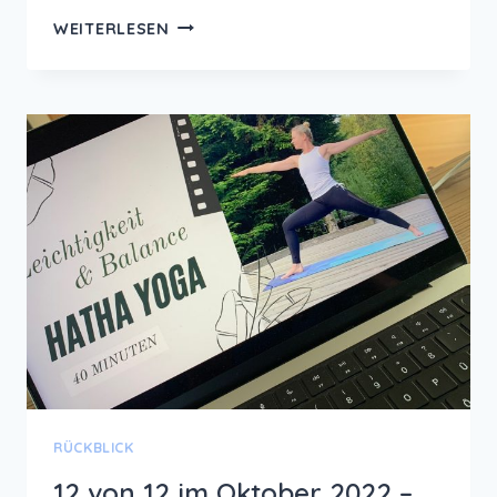
MONATSRÜCKBLICK
WEITERLESEN
OKTOBER
2022
–
BUNT
WIE
DIE
HERBSTBLÄTTER
RÜCKBLICK
12 von 12 im Oktober 2022 –