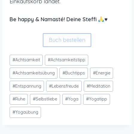
Einkaufskorb landet.
Be happy & Namasté! Deine Steffi
♥️
Buch bestellen
Schlagworte:
#
Achtsamkeit
#
Achtsamkeitstipp
#
Achtsamkeitsübung
#
Buchtipps
#
Energie
#
Entspannung
#
Lebensfreude
#
Meditation
#
Ruhe
#
Selbstliebe
#
Yoga
#
Yogatipp
#
Yogaübung