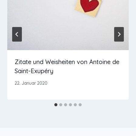
Zitate und Weisheiten von Antoine de
Saint-Exupéry
22. Januar 2020