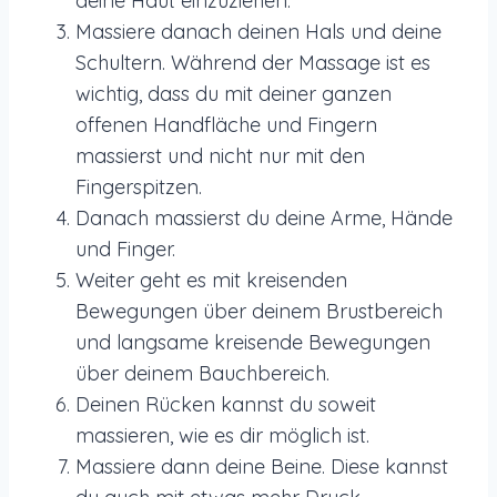
deine Haut einzuziehen.
Massiere danach deinen Hals und deine
Schultern. Während der Massage ist es
wichtig, dass du mit deiner ganzen
offenen Handfläche und Fingern
massierst und nicht nur mit den
Fingerspitzen.
Danach massierst du deine Arme, Hände
und Finger.
Weiter geht es mit kreisenden
Bewegungen über deinem Brustbereich
und langsame kreisende Bewegungen
über deinem Bauchbereich.
Deinen Rücken kannst du soweit
massieren, wie es dir möglich ist.
Massiere dann deine Beine. Diese kannst