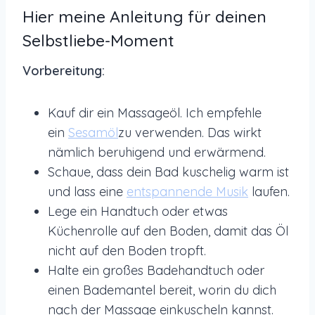
Hier meine Anleitung für deinen
Selbstliebe-Moment
Vorbereitung:
Kauf dir ein Massageöl. Ich empfehle
ein
Sesamöl
zu verwenden. Das wirkt
nämlich beruhigend und erwärmend.
Schaue, dass dein Bad kuschelig warm ist
und lass eine
entspannende Musik
laufen.
Lege ein Handtuch oder etwas
Küchenrolle auf den Boden, damit das Öl
nicht auf den Boden tropft.
Halte ein großes Badehandtuch oder
einen Bademantel bereit, worin du dich
nach der Massage einkuscheln kannst.