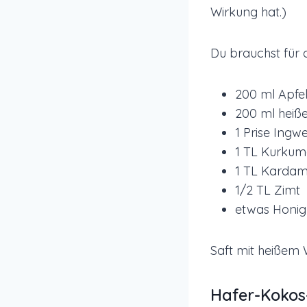
Wirkung hat.)
Du brauchst für 
200 ml Apfel
200 ml heiß
1 Prise Ingw
1 TL Kurku
1 TL Karda
1/2 TL Zimt
etwas Honig
Saft mit heißem
Hafer-Kokos