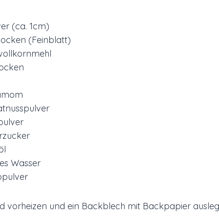
wer (ca. 1cm)
locken (Feinblatt)
vollkornmehl
locken
damom
atnusspulver
pulver
rzucker
öl
es Wasser
opulver
d vorheizen und ein Backblech mit Backpapier ausleg