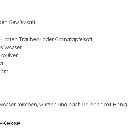
den Gewürzsaft:
-, roten Trauben- oder Granatapfelsaft
es Wasser
erpulver
ma
mom
 Wasser mischen, würzen und nach Belieben mit Honi
-Kekse