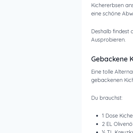
Kichererbsen ans
eine schöne Abwe
Deshalb findest 
Ausprobieren.
Gebackene K
Eine tolle Altern
gebackenen Kic
Du brauchst:
1 Dose Kich
2 EL Olivenö
½ TL Kreuz