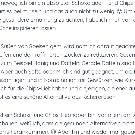
rneweg, ich bin ein absoluter Schokoladen- und Chips
arf es bei mir sein und das auch nicht zu wenig. 🙂 U
e gesündere Ernährung zu achten, habe ich mich von 
che inspirieren lassen.
üßen von Speisen geht, wird nämlich darauf geachtet
ifen und den raffinierten Zucker zu reduzieren. Gesü
 zum Beispiel Honig und Datteln. Gerade Datteln sind f
Aber auch Säfte oder Milch sind gut geeignet, um die
esänftigen und in Kombination mit Gewürzen, wie Ku
ch für die Chips-Liebhaber und diejenigen, die eher au
bt es eine schöne Alternative aus Kichererbsen.
st ein Schoki- und Chips-Liebhaber bin, vor allem a
chauen, weiß ich, dass die gesunden Alternativen nich
nis herankommen. 😉 Aber hin und wieder mal geb