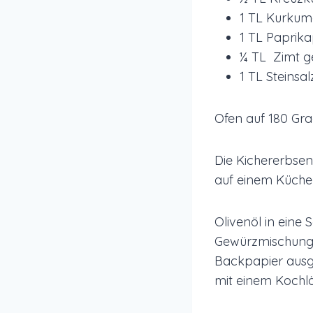
1 TL Kurku
1 TL Paprika
¼ TL Zimt 
1 TL Steinsal
Ofen auf 180 Gra
Die Kichererbsen
auf einem Küche
Olivenöl in eine 
Gewürzmischung g
Backpapier ausg
mit einem Kochlö