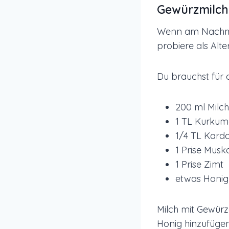
Gewürzmilch
Wenn am Nachmit
probiere als Alt
Du brauchst für 
200 ml Milch
1 TL Kurku
1/4 TL Kar
1 Prise Musk
1 Prise Zimt
etwas Honig
Milch mit Gewür
Honig hinzufügen