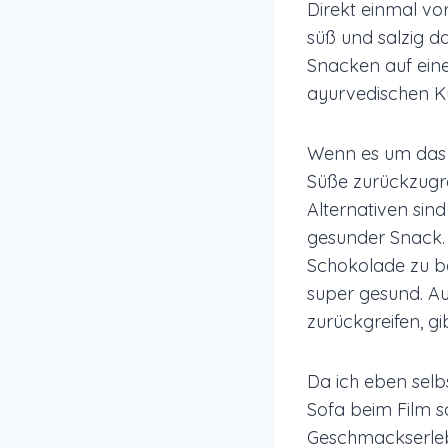
Direkt einmal vo
süß und salzig d
Snacken auf ein
ayurvedischen Kü
Wenn es um das S
Süße zurückzugre
Alternativen sind
gesunder Snack. 
Schokolade zu b
super gesund. Au
zurückgreifen, gi
Da ich eben selb
Sofa beim Film s
Geschmackserleb