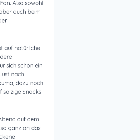
-Fan. Also sowohl
m aber auch beim
der
 auf natürliche
ndere
ür sich schon ein
 Lust nach
rkuma, dazu noch
f salzige Snacks
m Abend auf dem
t so ganz an das
ackene