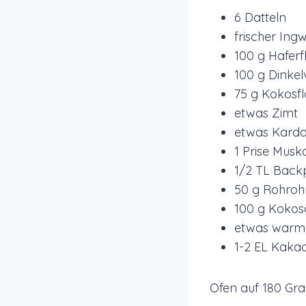
6 Datteln
frischer Ing
100 g Haferf
100 g Dinkel
75 g Kokosf
etwas Zimt
etwas Kar
1 Prise Musk
1/2 TL Back
50 g Rohroh
100 g Kokos
etwas warm
1-2 EL Kaka
Ofen auf 180 Gra