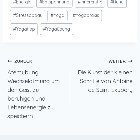
#
Energie
#
Entspannung
#
Innereruhe
#
Ruhe
#
Stressabbau
#
Yoga
#
Yogapraxis
#
Yogatipp
#
Yogaübung
Beitragsnavigation
ZURÜCK
WEITER
Atemübung:
Die Kunst der kleinen
Wechselatmung um
Schritte von Antoine
den Geist zu
de Saint-Exupéry
beruhigen und
Lebensenergie zu
speichern