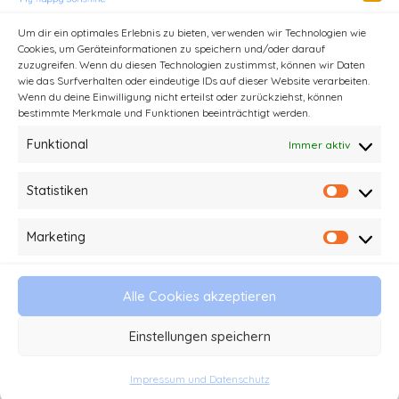
Um dir ein optimales Erlebnis zu bieten, verwenden wir Technologien wie
Cookies, um Geräteinformationen zu speichern und/oder darauf
zuzugreifen. Wenn du diesen Technologien zustimmst, können wir Daten
wie das Surfverhalten oder eindeutige IDs auf dieser Website verarbeiten.
Wenn du deine Einwilligung nicht erteilst oder zurückziehst, können
bestimmte Merkmale und Funktionen beeinträchtigt werden.
Funktional
Immer aktiv
Statistiken
Statist
Kontakt
Impressum und Datenschutz
Marketing
Market
Haftungsausschluss
AGB
Alle Cookies akzeptieren
© 2026 My happy Sunshine - Stefanie Kathi
Einstellungen speichern
Baader
Impressum und Datenschutz