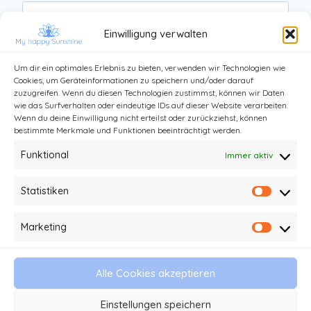
Website
Einwilligung verwalten
Um dir ein optimales Erlebnis zu bieten, verwenden wir Technologien wie
Cookies, um Geräteinformationen zu speichern und/oder darauf
zuzugreifen. Wenn du diesen Technologien zustimmst, können wir Daten
wie das Surfverhalten oder eindeutige IDs auf dieser Website verarbeiten.
Wenn du deine Einwilligung nicht erteilst oder zurückziehst, können
bestimmte Merkmale und Funktionen beeinträchtigt werden.
Funktional
Immer aktiv
Statistiken
Statist
Kontakt
Impressum und Datenschutz
Marketing
Market
Haftungsausschluss
AGB
Alle Cookies akzeptieren
© 2026 My happy Sunshine - Stefanie Kathi
Einstellungen speichern