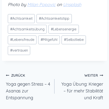
Photo by
Milan Popovic
on
Unsplash
Schlagworte:
#
Achtsamkeit
#
Achtsamkeitstipp
#
Achtsamkeitsübung
#
Lebensenergie
#
Lebensfreude
#
Mitgefühl
#
Selbstliebe
#
vertrauen
Beitragsnavigation
ZURÜCK
WEITER
Yoga gegen Stress – 4
Yoga Übung: Krieger
Asanas zur
– für mehr Stabilität
Entspannung
und Kraft