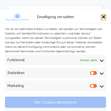
Website
Einwilligung verwalten
Um dir ein optimales Erlebnis zu bieten, verwenden wir Technologien wie
Cookies, um Geräteinformationen zu speichern und/oder darauf
zuzugreifen. Wenn du diesen Technologien zustimmst, können wir Daten
wie das Surfverhalten oder eindeutige IDs auf dieser Website verarbeiten.
Wenn du deine Einwilligung nicht erteilst oder zurückziehst, können
bestimmte Merkmale und Funktionen beeinträchtigt werden.
Funktional
Immer aktiv
Statistiken
Statist
Kontakt
Impressum und Datenschutz
Marketing
Market
Haftungsausschluss
AGB
Alle Cookies akzeptieren
© 2026 My happy Sunshine - Stefanie Kathi