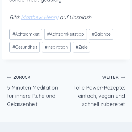
Bild:
Matthew Henry
auf Unsplash
Schlagworte:
#
Achtsamkeit
#
Achtsamkeitstipp
#
Balance
#
Gesundheit
#
Inspiration
#
Ziele
Beitragsnavigation
ZURÜCK
WEITER
5 Minuten Meditation
Tolle Power-Rezepte:
für innere Ruhe und
einfach, vegan und
Gelassenheit
schnell zubereitet