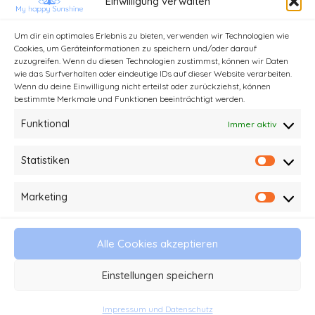
Einwilligung verwalten
Um dir ein optimales Erlebnis zu bieten, verwenden wir Technologien wie
Cookies, um Geräteinformationen zu speichern und/oder darauf
zuzugreifen. Wenn du diesen Technologien zustimmst, können wir Daten
wie das Surfverhalten oder eindeutige IDs auf dieser Website verarbeiten.
Wenn du deine Einwilligung nicht erteilst oder zurückziehst, können
bestimmte Merkmale und Funktionen beeinträchtigt werden.
Funktional
Immer aktiv
Statistiken
Statist
Kontakt
Impressum und Datenschutz
Marketing
Market
Haftungsausschluss
AGB
Alle Cookies akzeptieren
© 2026 My happy Sunshine - Stefanie Kathi
Einstellungen speichern
Baader
Impressum und Datenschutz