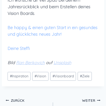
Ich wünsche dir viel Spaß bei deinem
Jahresrückblick und beim Erstellen deines
Vision Boards.
Be happy & einen guten Start in ein gesundes
und glückliches neues Jahr!
Deine Steffi
Bild
Ran Berkovich
auf
Unsplash
Schlagworte:
#
Inspiration
#
Vision
#
Visionboard
#
Ziele
Beitragsnavigation
ZURÜCK
WEITER