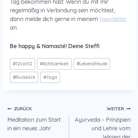
Tag bekommen hast. Wenn du mit mir
regelmäßig in Verbindung sein möchtest,
dann melde dich gerne in meinem
Newsletter
an.
Be happy & Namasté! Deine Steffi
Schlagworte:
#
12von12
#
Achtsamkeit
#
Lebensfreude
#
Rückblick
#
Yoga
Beitragsnavigation
ZURÜCK
WEITER
Meditation zum Start
Ayurveda – Prinzipien
in ein neues Jahr
und Lehre vom
Wissen der