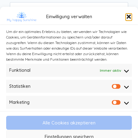
Website
Einwilligung verwalten
Um dir ein optimales Erlebnis zu bieten, verwenden wir Technologien wie
Cookies, um Geräteinformationen zu speichern und/oder darauf
zuzugreifen. Wenn du diesen Technologien zustimmst, können wir Daten
wie das Surfverhalten oder eindeutige IDs auf dieser Website verarbeiten.
Wenn du deine Einwilligung nicht erteilst oder zurückziehst, können
bestimmte Merkmale und Funktionen beeinträchtigt werden.
Funktional
Immer aktiv
Statistiken
Statist
Kontakt
Impressum und Datenschutz
Marketing
Market
Haftungsausschluss
AGB
Alle Cookies akzeptieren
© 2026 My happy Sunshine - Stefanie Kathi
Einstellungen speichern