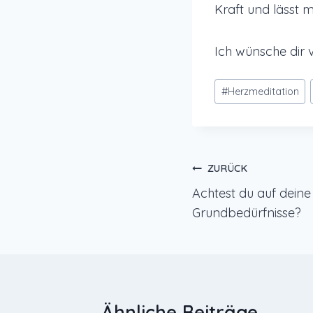
Kraft und lässt 
Ich wünsche dir v
Schlagworte:
#
Herzmeditation
Beitragsnavi
ZURÜCK
Achtest du auf deine
Grundbedürfnisse?
Ähnliche Beiträge