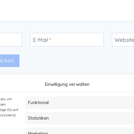
E-Mail
*
Websit
Einwilligung verwalten
kies, um
Funktional
esen
ige IDs auf
rückziehst,
Statistiken
t
Impressum und Datenschutz
Haftungsausschlus
Marketing