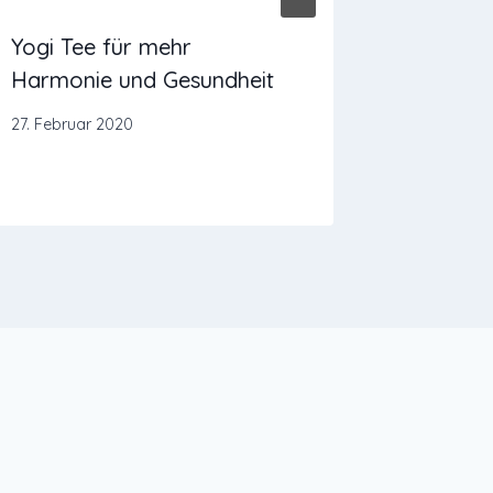
Yogi Tee für mehr
Yoga: S
Harmonie und Gesundheit
Entspa
27. Februar 2020
21. Septem