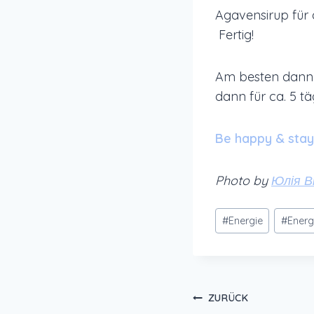
Agavensirup für d
Fertig!
Am besten dann z.
dann für ca. 5 t
Be happy & stay 
Photo by
Юлія В
Schlagworte:
#
Energie
#
Energ
Beitragsnavi
ZURÜCK