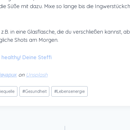
ie Süße mit dazu. Mixe so lange bis die Ingwerstückche
B. in eine Glasflasche, die du verschließen kannst, abf
ägliche Shots am Morgen.
healthy! Deine Steffi
івчарик
on
Unsplash
iequelle
#
Gesundheit
#
Lebensenergie
gation