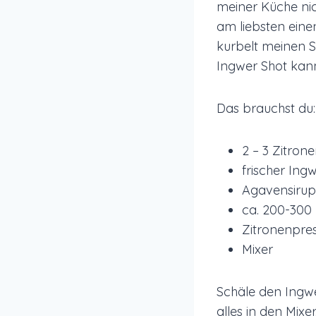
meiner Küche nic
am liebsten ein
kurbelt meinen S
Ingwer Shot kann
Das brauchst du:
2 – 3 Zitron
frischer Ing
Agavensirup
ca. 200-300
Zitronenpre
Mixer
Schäle den Ingwe
alles in den Mix