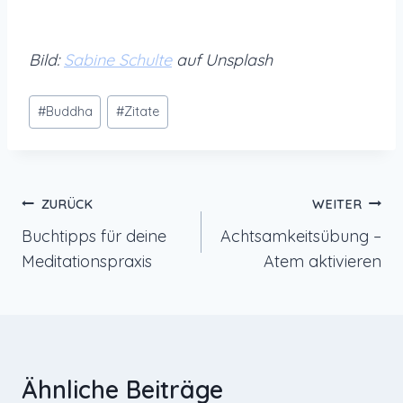
Bild:
Sabine Schulte
auf Unsplash
Schlagworte:
#
Buddha
#
Zitate
Beitragsnavigation
ZURÜCK
WEITER
Buchtipps für deine
Achtsamkeitsübung –
Meditationspraxis
Atem aktivieren
Ähnliche Beiträge