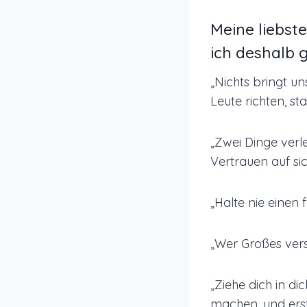
Meine liebst
ich deshalb g
„Nichts bringt 
Leute richten, s
„Zwei Dinge verl
Vertrauen auf sic
„Halte nie einen
„Wer Großes vers
„Ziehe dich in di
machen, und erst