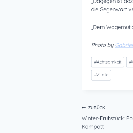
„Dagegen ist das
die Gegenwart v
„Dem Wagemutigen
Photo by
Gabriel
Schlagworte:
#
Achtsamkeit
#
#
Zitate
Beitragsnavi
ZURÜCK
Winter-Frühstück: Po
Kompott