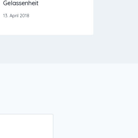
Gelassenheit
und he
13. April 2018
9. Oktober