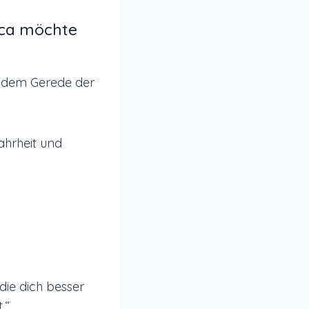
eca möchte
h dem Gerede der
ahrheit und
 die dich besser
.“