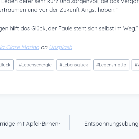
 Leben derer sehr kurz und sorgenvoll, die das Verga
erträumen und vor der Zukunft Angst haben.“
 hilft das Glück, der Faule steht sich selbst im Weg.“
la Clare Marino
on
Unsplash
Glück
#
Lebensenergie
#
Lebensglück
#
Lebensmotto
#
gation
rridge mit Apfel-Birnen-
Entspannungsübung 