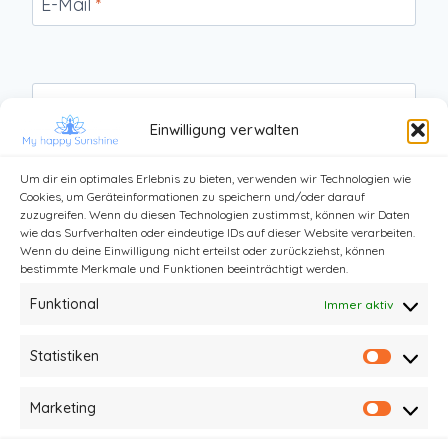
E-Mail
*
Website
Einwilligung verwalten
Um dir ein optimales Erlebnis zu bieten, verwenden wir Technologien wie
Cookies, um Geräteinformationen zu speichern und/oder darauf
zuzugreifen. Wenn du diesen Technologien zustimmst, können wir Daten
wie das Surfverhalten oder eindeutige IDs auf dieser Website verarbeiten.
Wenn du deine Einwilligung nicht erteilst oder zurückziehst, können
bestimmte Merkmale und Funktionen beeinträchtigt werden.
Funktional
Immer aktiv
Statistiken
Statist
Kontakt
Impressum und Datenschutz
Marketing
Market
Haftungsausschluss
AGB