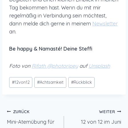
Tag bekommen hast. Wenn du mit mir
regelmäßig in Verbindung sein möchtest,
dann melde dich gerne in meinem
Newsletter
an.
Be happy & Namasté! Deine Steffi
Foto von
Rifath @photoripey
auf
Unsplash
Schlagworte:
#
12von12
#
Achtsamkeit
#
Rückblick
Beitragsnavigation
ZURÜCK
WEITER
Mini-Atemübung für
12 von 12 im Juni