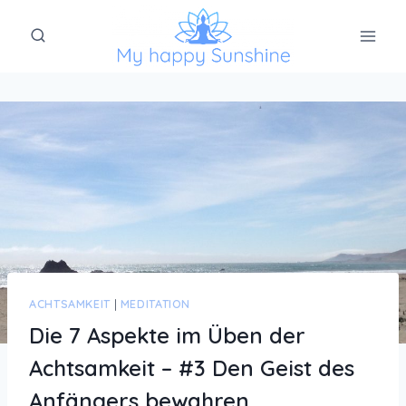
Zum
Inhalt
springen
ACHTSAMKEIT
|
MEDITATION
Die 7 Aspekte im Üben der
Achtsamkeit – #3 Den Geist des
Anfängers bewahren