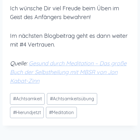
Ich wünsche Dir viel Freude beim Üben im
Geist des Anfängers bewahren!
Im nächsten Blogbeitrag geht es dann weiter
mit #4 Vertrauen.
Quelle:
Gesund durch Meditation – Das große
Buch der Selbstheilung mit MBSR von Jon
Kabat-Zinn
Schlagworte:
#
Achtsamkeit
#
Achtsamkeitsübung
#
Hierundjetzt
#
Meditation