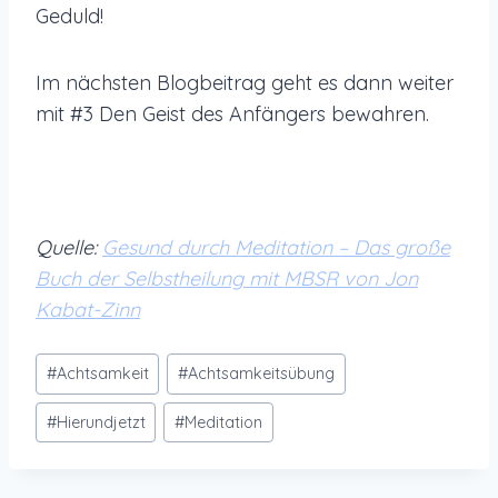
Geduld!
Im nächsten Blogbeitrag geht es dann weiter
mit #3 Den Geist des Anfängers bewahren.
Quelle:
Gesund durch Meditation – Das große
Buch der Selbstheilung mit MBSR von Jon
Kabat-Zinn
Schlagworte:
#
Achtsamkeit
#
Achtsamkeitsübung
#
Hierundjetzt
#
Meditation