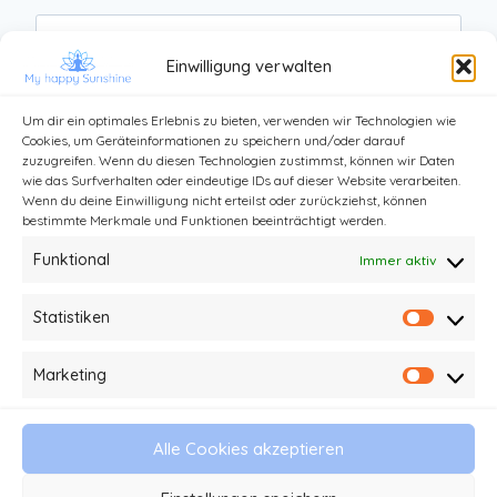
Website
Einwilligung verwalten
Um dir ein optimales Erlebnis zu bieten, verwenden wir Technologien wie
Cookies, um Geräteinformationen zu speichern und/oder darauf
zuzugreifen. Wenn du diesen Technologien zustimmst, können wir Daten
wie das Surfverhalten oder eindeutige IDs auf dieser Website verarbeiten.
Wenn du deine Einwilligung nicht erteilst oder zurückziehst, können
bestimmte Merkmale und Funktionen beeinträchtigt werden.
Funktional
Immer aktiv
Statistiken
Statist
Kontakt
Impressum und Datenschutz
Marketing
Market
Haftungsausschluss
AGB
Alle Cookies akzeptieren
© 2026 My happy Sunshine - Stefanie Kathi