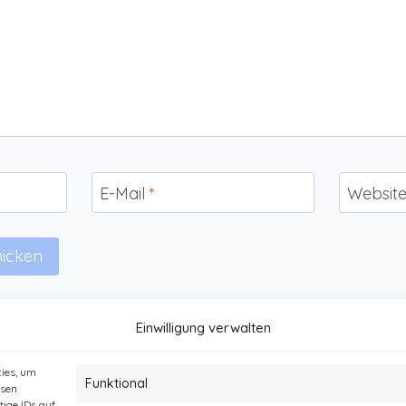
E-Mail
*
Websit
Einwilligung verwalten
kies, um
Funktional
esen
ige IDs auf