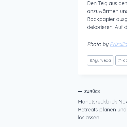
Den Teig aus de
anzuwärmen und 
Backpapier ausg
dekorieren. Auf 
Photo by
Priscil
Schlagworte:
#
Ayurveda
#
Fo
Beitragsnavi
ZURÜCK
Monatsrückblick No
Retreats planen und
loslassen