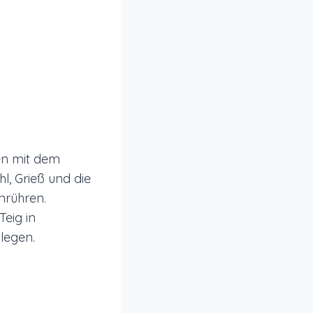
en mit dem
l, Grieß und die
nrühren.
eig in
 legen.