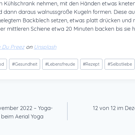
m Kühlschrank nehmen, mit den Händen etwas kneten
dann daraus walnussgroße Kugeln formen. Diese auf
elegtem Backblech setzen, etwas platt drücken und m
der mittleren Schiene etwa 20 Minuten backen bis sie h
la Du Preez
on
Unsplash
od
#
Gesundheit
#
Lebensfreude
#
Rezept
#
Selbstliebe
gation
vember 2022 – Yoga-
12 von 12 im De
 beim Aerial Yoga