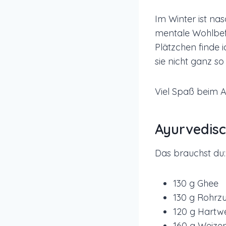
Im Winter ist na
mentale Wohlbef
Plätzchen finde 
sie nicht ganz so
Viel Spaß beim 
Ayurvedis
Das brauchst du:
130 g Ghee
130 g Rohrz
120 g Hartw
160 g Weize