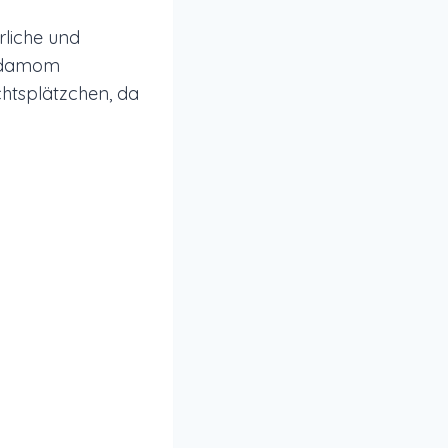
rliche und
ardamom
chtsplätzchen, da