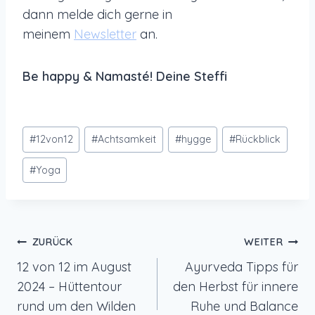
dann melde dich gerne in
meinem
Newsletter
an.
Be happy & Namasté! Deine Steffi
Schlagworte:
#
12von12
#
Achtsamkeit
#
hygge
#
Rückblick
#
Yoga
Beitragsnavigation
ZURÜCK
WEITER
12 von 12 im August
Ayurveda Tipps für
2024 – Hüttentour
den Herbst für innere
rund um den Wilden
Ruhe und Balance