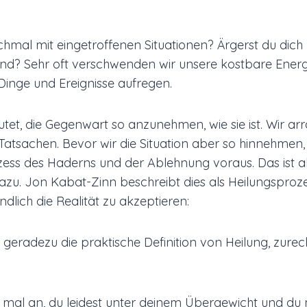
mal mit eingetroffenen Situationen? Ärgerst du dich 
 sind? Sehr oft verschwenden wir unsere kostbare Energ
inge und Ereignisse aufregen.
et, die Gegenwart so anzunehmen, wie sie ist. Wir arr
tsachen. Bevor wir die Situation aber so hinnehmen, wi
zess des Haderns und der Ablehnung voraus. Das ist a
azu. Jon Kabat-Zinn beschreibt dies als Heilungsproze
ndlich die Realität zu akzeptieren:
ch geradezu die praktische Definition von Heilung, zu
mal an, du leidest unter deinem Übergewicht und du