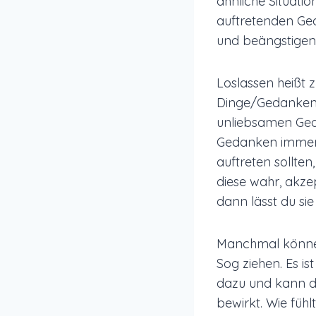
ähnliche Situati
auftretenden Ge
und beängstigende
Loslassen heißt z
Dinge/Gedanken so
unliebsamen Ged
Gedanken immer 
auftreten sollte
diese wahr, akze
dann lässt du sie
Manchmal können 
Sog ziehen. Es is
dazu und kann di
bewirkt. Wie füh