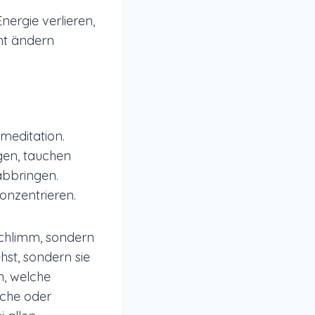
Energie verlieren,
cht ändern
meditation.
gen, tauchen
abbringen.
onzentrieren.
schlimm, sondern
hst, sondern sie
n, welche
iche oder