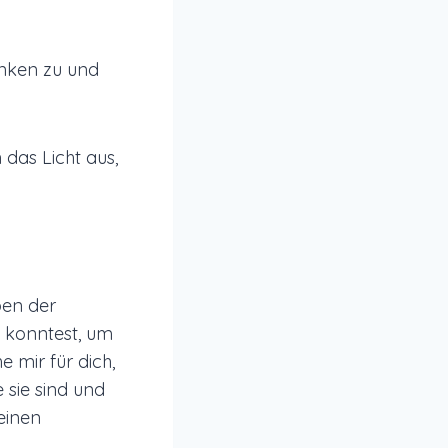
anken zu und
das Licht aus,
ben der
n konntest, um
e mir für dich,
e sie sind und
einen