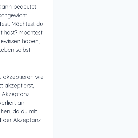
 Dann bedeutet
nschgewicht
htest. Möchtest du
cht hast? Möchtest
Gewissen haben,
Leben selbst
u akzeptieren wie
zt akzeptierst,
r Akzeptanz
erliert an
ichen, da du mit
kt der Akzeptanz