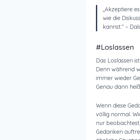
„Akzeptiere es.
wie die Diskus
kannst.“ – Da
#Loslassen
Das Loslassen is
Denn während wi
immer wieder Ge
Genau dann heißt
Wenn diese Gedan
völlig normal. Wi
nur beobachtest.
Gedanken auftret