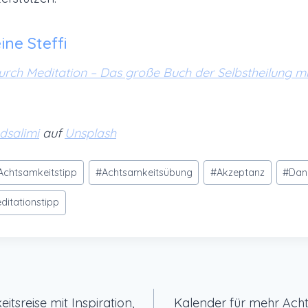
ine Steffi
rch Meditation – Das große Buch der Selbstheilung 
dsalimi
auf
Unsplash
Achtsamkeitstipp
#
Achtsamkeitsübung
#
Akzeptanz
#
Dan
ditationstipp
gation
itsreise mit Inspiration,
Kalender für mehr Acht