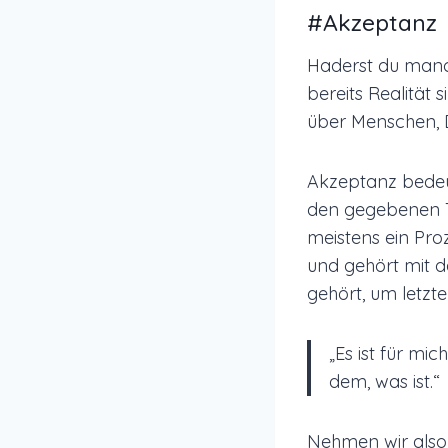
#Akzeptanz
Haderst du manch
bereits Realität
über Menschen, D
Akzeptanz bedeut
den gegebenen Ta
meistens ein Pro
und gehört mit d
gehört, um letzte
„Es ist für mi
dem, was ist.“
Nehmen wir also 