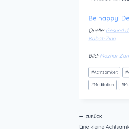
Be happy! De
Quelle:
Gesund du
Kabat-Zinn
Bild:
Mazhar Zan
Schlagworte:
#
Achtsamkeit
#
#
Meditation
#
Me
Beitragsnavi
ZURÜCK
Eine kleine Achtsamke