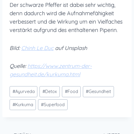
Der schwarze Pfeffer ist dabei sehr wichtig,
denn dadurch wird die Aufnahmefähigkeit
verbessert und die Wirkung um ein Vielfaches
verstärkt aufgrund des enthaltenen Piperin.
Bild:
Chinh Le Duc
auf Unsplash
Quelle:
https://www.zentrum-der-
gesundheit.de/kurkuma.html
Schlagworte:
#
Ayurveda
#
Detox
#
Food
#
Gesundheit
#
Kurkuma
#
Superfood