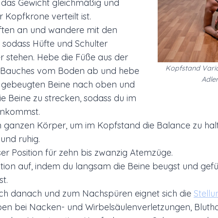
 das Gewicht gleichmäßig und
r Kopfkrone verteilt ist.
ften an und wandere mit den
, sodass Hüfte und Schulter
r stehen. Hebe die Füße aus der
Kopfstand Vari
s Bauches vom Boden ab und hebe
Adle
 gebeugten Beine nach oben und
ie Beine zu strecken, sodass du im
ankommst.
en ganzen Körper, um im Kopfstand die Balance zu ha
und ruhig.
eser Position für zehn bis zwanzig Atemzüge.
ition auf, indem du langsam die Beine beugst und gefü
t.
ch danach und zum Nachspüren eignet sich die
Stell
üben bei Nacken- und Wirbelsäulenverletzungen, Bluth