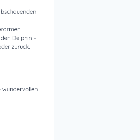
erabschauenden
erarmen.
 den Delphin –
der zurück.
se wundervollen