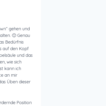
own“ gehen und
alten. 🙂 Genau
as Bedürfnis
s auf den Kopf
irbelsäule und das
n, wie sich
st kann ich
ce an mir
as Üben dieser
rdernde Position