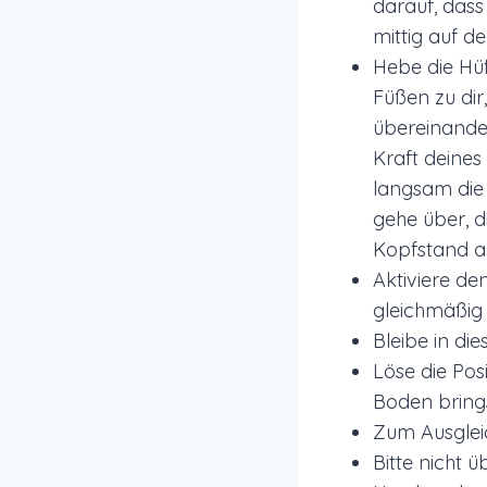
darauf, dass
mittig auf de
Hebe die Hü
Füßen zu dir
übereinande
Kraft deine
langsam die
gehe über, d
Kopfstand 
Aktiviere d
gleichmäßig 
Bleibe in di
Löse die Pos
Boden brings
Zum Ausglei
Bitte nicht 