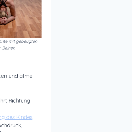
ante mit gebeugten
r-Beinen
lten und atme
hrt Richtung
ung des Kindes
.
ochdruck,