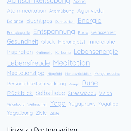
Achtsamkeitsübung
Asana
Ayurveda
Atemmeditation
Atemübung
Energie
Buchtipps
Balance
Dankbarkeit
Entspannung
Food
Gelassenheit
Energiequelle
Gesundheit
Glück
Innereruhe
Hierundjetzt
Lebensenergie
Inspiration
Kurkuma
Kraftquelle
Meditation
Lebensfreude
Meditationstipp
Morgenroutine
Monatsrückblick
Mitgefühl
Ruhe
Persönlichkeitsentwicklung
Rezept
Rückblick
Selbstliebe
Stressabbau
Vision
Yoga
Yogapraxis
Yogatipp
Visionboard
Weihnachten
Yogaübung
Ziele
Zitate
Links zu Partnerseiten