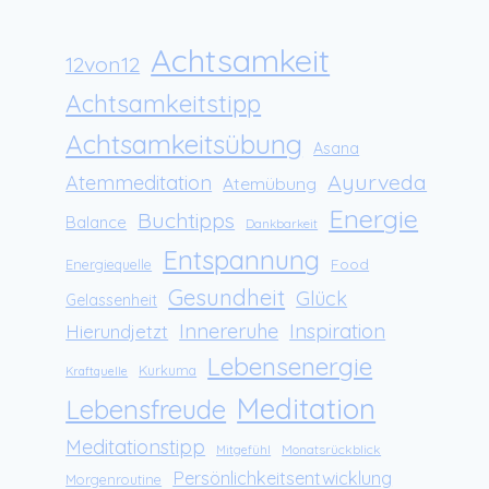
Achtsamkeit
12von12
Achtsamkeitstipp
Achtsamkeitsübung
Asana
Ayurveda
Atemmeditation
Atemübung
Energie
Buchtipps
Balance
Dankbarkeit
Entspannung
Food
Energiequelle
Gesundheit
Glück
Gelassenheit
Innereruhe
Inspiration
Hierundjetzt
Lebensenergie
Kurkuma
Kraftquelle
Meditation
Lebensfreude
Meditationstipp
Monatsrückblick
Mitgefühl
Persönlichkeitsentwicklung
Morgenroutine