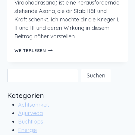
Virabhadrasana) ist eine herausfordernde
stehende Asana, die dir Stabilität und
Kraft schenkt. Ich möchte dir die Krieger I,
II und III und deren Wirkung in diesem
Beitrag näher vorstellen.
YOGA
WEITERLESEN
ÜBUNG:
KRIEGER
–
Suchen
Suchen
FÜR
MEHR
STABILITÄT
Kategorien
UND
Achtsamkeit
KRAFT
Ayurveda
Buchtipps
Energie