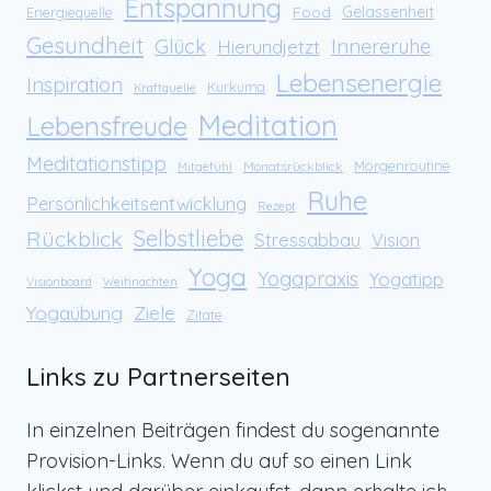
Entspannung
Food
Gelassenheit
Energiequelle
Gesundheit
Glück
Innereruhe
Hierundjetzt
Lebensenergie
Inspiration
Kurkuma
Kraftquelle
Meditation
Lebensfreude
Meditationstipp
Morgenroutine
Monatsrückblick
Mitgefühl
Ruhe
Persönlichkeitsentwicklung
Rezept
Rückblick
Selbstliebe
Stressabbau
Vision
Yoga
Yogapraxis
Yogatipp
Visionboard
Weihnachten
Yogaübung
Ziele
Zitate
Links zu Partnerseiten
In einzelnen Beiträgen findest du sogenannte
Provision-Links. Wenn du auf so einen Link