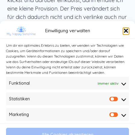
klickst und darüber einkaufst, dann erhalte ich
eine kleine Provision. Der Preis verändert sich
für dich dadurch nicht und ich verlinke auch nur
Produkte, die ich selbst benutze und die ich dir
Einwilligung verwalten
von ganzem Herzen weiterempfehlen kann.
Um dir ein optimales Erlebnis zu bieten, verwenden wir Technologien wie
Cookies, um Geräteinformationen zu speichern und/oder darauf
zuzugreifen. Wenn du diesen Technologien zustimmst, können wir Daten
wie das Surfverhalten oder eindeutige IDs auf dieser Website verarbeiten.
Wenn du deine Einwilligung nicht erteilst oder zurückziehst, können
bestimmte Merkmale und Funktionen beeinträchtigt werden.
Funktional
Immer aktiv
Statistiken
Statist
Kontakt
Impressum und Datenschutz
Marketing
Market
Haftungsausschluss
AGB
Alle Cookies akzeptieren