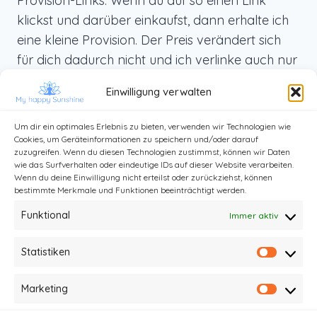
Provision-Links. Wenn du auf so einen Link
klickst und darüber einkaufst, dann erhalte ich
eine kleine Provision. Der Preis verändert sich
für dich dadurch nicht und ich verlinke auch nur
Produkte, die ich selbst benutze und die ich dir
Einwilligung verwalten
von ganzem Herzen weiterempfehlen kann.
Um dir ein optimales Erlebnis zu bieten, verwenden wir Technologien wie
Cookies, um Geräteinformationen zu speichern und/oder darauf
zuzugreifen. Wenn du diesen Technologien zustimmst, können wir Daten
wie das Surfverhalten oder eindeutige IDs auf dieser Website verarbeiten.
Wenn du deine Einwilligung nicht erteilst oder zurückziehst, können
bestimmte Merkmale und Funktionen beeinträchtigt werden.
Funktional
Immer aktiv
Statistiken
Statist
Kontakt
Impressum und Datenschutz
Marketing
Market
Haftungsausschluss
AGB