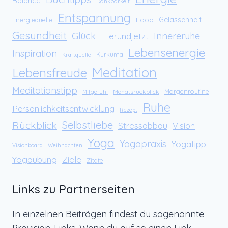
Balance
Dankbarkeit
Entspannung
Food
Gelassenheit
Energiequelle
Gesundheit
Glück
Innereruhe
Hierundjetzt
Lebensenergie
Inspiration
Kurkuma
Kraftquelle
Meditation
Lebensfreude
Meditationstipp
Morgenroutine
Monatsrückblick
Mitgefühl
Ruhe
Persönlichkeitsentwicklung
Rezept
Rückblick
Selbstliebe
Stressabbau
Vision
Yoga
Yogapraxis
Yogatipp
Visionboard
Weihnachten
Yogaübung
Ziele
Zitate
Links zu Partnerseiten
In einzelnen Beiträgen findest du sogenannte