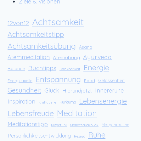
Ziele & Visionen
Achtsamkeit
12von12
Achtsamkeitstipp
Achtsamkeitsübung
Asana
Ayurveda
Atemmeditation
Atemübung
Energie
Buchtipps
Balance
Dankbarkeit
Entspannung
Food
Gelassenheit
Energiequelle
Gesundheit
Glück
Innereruhe
Hierundjetzt
Lebensenergie
Inspiration
Kurkuma
Kraftquelle
Meditation
Lebensfreude
Meditationstipp
Morgenroutine
Monatsrückblick
Mitgefühl
Ruhe
Persönlichkeitsentwicklung
Rezept