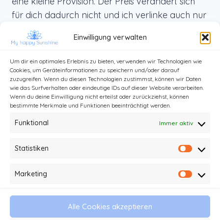
eine kleine Provision. Der Preis verändert sich
für dich dadurch nicht und ich verlinke auch nur
Produkte, die ich selbst benutze und die ich dir
Einwilligung verwalten
von ganzem Herzen weiterempfehlen kann.
Um dir ein optimales Erlebnis zu bieten, verwenden wir Technologien wie
Cookies, um Geräteinformationen zu speichern und/oder darauf
zuzugreifen. Wenn du diesen Technologien zustimmst, können wir Daten
wie das Surfverhalten oder eindeutige IDs auf dieser Website verarbeiten.
Wenn du deine Einwilligung nicht erteilst oder zurückziehst, können
bestimmte Merkmale und Funktionen beeinträchtigt werden.
Funktional
Immer aktiv
Statistiken
Statist
Kontakt
Impressum und Datenschutz
Marketing
Market
Haftungsausschluss
AGB
Alle Cookies akzeptieren