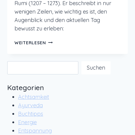
Rumi (1207 – 1273). Er beschreibt in nur
wenigen Zeilen, wie wichtig es ist, den
Augenblick und den aktuellen Tag
bewusst zu erleben:
EIN
WEITERLESEN
GEDICHT
ÜBER
DAS
Suchen
Suchen
HIER
UND
JETZT:
Kategorien
ACHTE
Achtsamkeit
GUT
AUF
Ayurveda
DIESEN
Buchtipps
TAG
Energie
VON
Entspannung
RUMI