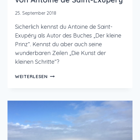
25. September 2018
Sicherlich kennst du Antoine de Saint-
Exupéry als Autor des Buches „Der kleine
Prinz“. Kennst du aber auch seine
wunderbaren Zeilen „Die Kunst der
kleinen Schritte“?
DIE
WEITERLESEN
KUNST
DER
KLEINEN
SCHRITTE
VON
ANTOINE
DE
SAINT-
EXUPÉRY