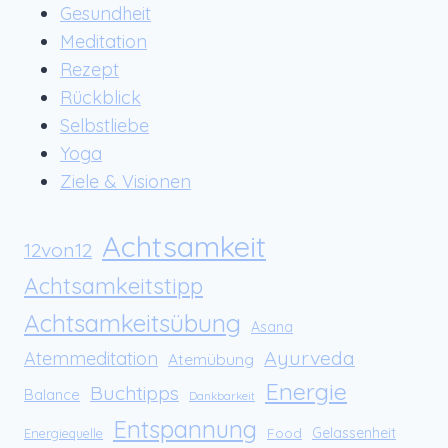
Gesundheit
Meditation
Rezept
Rückblick
Selbstliebe
Yoga
Ziele & Visionen
Achtsamkeit
12von12
Achtsamkeitstipp
Achtsamkeitsübung
Asana
Ayurveda
Atemmeditation
Atemübung
Energie
Buchtipps
Balance
Dankbarkeit
Entspannung
Food
Gelassenheit
Energiequelle