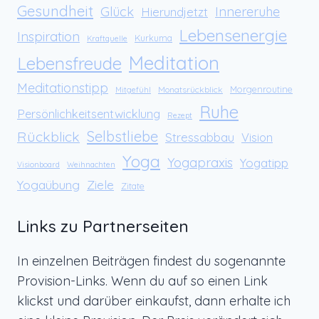
Gesundheit
Glück
Innereruhe
Hierundjetzt
Lebensenergie
Inspiration
Kurkuma
Kraftquelle
Meditation
Lebensfreude
Meditationstipp
Morgenroutine
Monatsrückblick
Mitgefühl
Ruhe
Persönlichkeitsentwicklung
Rezept
Rückblick
Selbstliebe
Stressabbau
Vision
Yoga
Yogapraxis
Yogatipp
Visionboard
Weihnachten
Yogaübung
Ziele
Zitate
Links zu Partnerseiten
In einzelnen Beiträgen findest du sogenannte
Provision-Links. Wenn du auf so einen Link
klickst und darüber einkaufst, dann erhalte ich