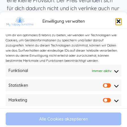
eine kleine Provision. Der Preis verändert sich
für dich dadurch nicht und ich verlinke auch nur
Produkte, die ich selbst benutze und die ich dir
Einwilligung verwalten
von ganzem Herzen weiterempfehlen kann.
Um dir ein optimales Erlebnis zu bieten, verwenden wir Technologien wie
Cookies, um Geräteinformationen zu speichern und/oder darauf
zuzugreifen. Wenn du diesen Technologien zustimmst, können wir Daten
wie das Surfverhalten oder eindeutige IDs auf dieser Website verarbeiten.
Wenn du deine Einwilligung nicht erteilst oder zurückziehst, können
bestimmte Merkmale und Funktionen beeinträchtigt werden.
Funktional
Immer aktiv
Statistiken
Statist
Kontakt
Impressum und Datenschutz
Marketing
Market
Haftungsausschluss
AGB
Alle Cookies akzeptieren