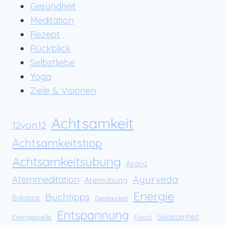
Gesundheit
Meditation
Rezept
Rückblick
Selbstliebe
Yoga
Ziele & Visionen
Achtsamkeit
12von12
Achtsamkeitstipp
Achtsamkeitsübung
Asana
Ayurveda
Atemmeditation
Atemübung
Energie
Buchtipps
Balance
Dankbarkeit
Entspannung
Food
Gelassenheit
Energiequelle