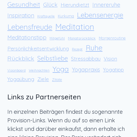
Gesundheit
Glück
Innereruhe
Hierundjetzt
Lebensenergie
Inspiration
Kurkuma
Kraftquelle
Meditation
Lebensfreude
Meditationstipp
Morgenroutine
Monatsrückblick
Mitgefühl
Ruhe
Persönlichkeitsentwicklung
Rezept
Rückblick
Selbstliebe
Stressabbau
Vision
Yoga
Yogapraxis
Yogatipp
Visionboard
Weihnachten
Yogaübung
Ziele
Zitate
Links zu Partnerseiten
In einzelnen Beiträgen findest du sogenannte
Provision-Links. Wenn du auf so einen Link
klickst und darüber einkaufst, dann erhalte ich