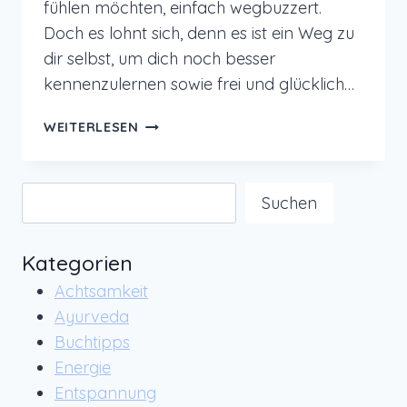
fühlen möchten, einfach wegbuzzert.
Doch es lohnt sich, denn es ist ein Weg zu
dir selbst, um dich noch besser
kennenzulernen sowie frei und glücklich…
LOSLASSEN
WEITERLESEN
UM
FREI,
GLÜCKLICH
Suchen
Suchen
UND
DU
SELBST
Kategorien
ZU
Achtsamkeit
SEIN
Ayurveda
Buchtipps
Energie
Entspannung