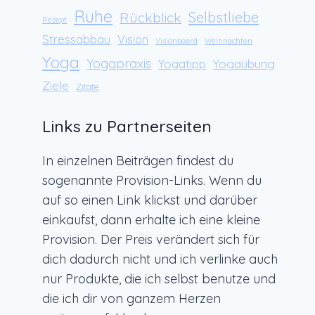
Ruhe
Rückblick
Selbstliebe
Rezept
Stressabbau
Vision
Visionboard
Weihnachten
Yoga
Yogapraxis
Yogaübung
Yogatipp
Ziele
Zitate
Links zu Partnerseiten
In einzelnen Beiträgen findest du
sogenannte Provision-Links. Wenn du
auf so einen Link klickst und darüber
einkaufst, dann erhalte ich eine kleine
Provision. Der Preis verändert sich für
dich dadurch nicht und ich verlinke auch
nur Produkte, die ich selbst benutze und
die ich dir von ganzem Herzen