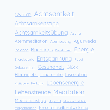
Achtsamkeit
12von12
Achtsamkeitstipp
Achtsamkeitsübung
Asana
Ayurveda
Atemmeditation
Atemübung
Energie
Buchtipps
Balance
Dankbarkeit
Entspannung
Food
Energiequelle
Gesundheit
Glück
Gelassenheit
Innereruhe
Inspiration
Hierundjetzt
Lebensenergie
Kurkuma
Kraftquelle
Meditation
Lebensfreude
Meditationstipp
Monatsrückblick
Mitgefühl
Persönlichkeitsentwicklung
Morgenroutine