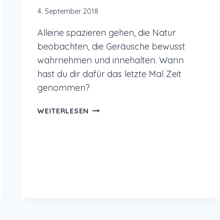
4. September 2018
Alleine spazieren gehen, die Natur
beobachten, die Geräusche bewusst
wahrnehmen und innehalten. Wann
hast du dir dafür das letzte Mal Zeit
genommen?
ENERGIEQUELLE
WEITERLESEN
NATUR:
WIE
DU
DICH
DURCH
EINEN
SPAZIERGANG
STÄRKEN
KANNST