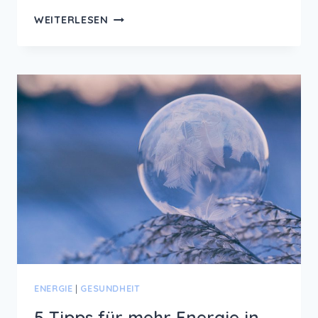
ENTSPANNENDES
WEITERLESEN
MASSAGEÖL
SELBST
HERSTELLEN
ENERGIE
|
GESUNDHEIT
5 Tipps für mehr Energie in