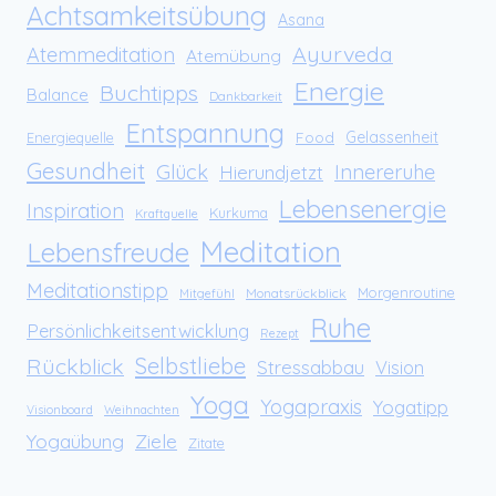
Achtsamkeitsübung
Asana
Ayurveda
Atemmeditation
Atemübung
Energie
Buchtipps
Balance
Dankbarkeit
Entspannung
Food
Gelassenheit
Energiequelle
Gesundheit
Glück
Innereruhe
Hierundjetzt
Lebensenergie
Inspiration
Kurkuma
Kraftquelle
Meditation
Lebensfreude
Meditationstipp
Morgenroutine
Monatsrückblick
Mitgefühl
Ruhe
Persönlichkeitsentwicklung
Rezept
Rückblick
Selbstliebe
Stressabbau
Vision
Yoga
Yogapraxis
Yogatipp
Visionboard
Weihnachten
Yogaübung
Ziele
Zitate