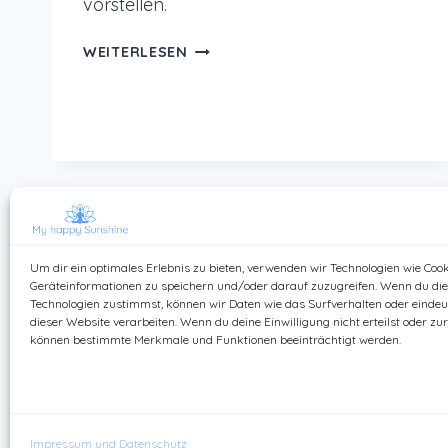
vorstellen.
ACHTSAMKEITSKALENDER
WEITERLESEN
FÜR
2019
Um dir ein optimales Erlebnis zu bieten, verwenden wir Technologien wie Coo
Geräteinformationen zu speichern und/oder darauf zuzugreifen. Wenn du di
Technologien zustimmst, können wir Daten wie das Surfverhalten oder eindeut
dieser Website verarbeiten. Wenn du deine Einwilligung nicht erteilst oder zu
können bestimmte Merkmale und Funktionen beeinträchtigt werden.
Kontak
Impressum und Datenschutz