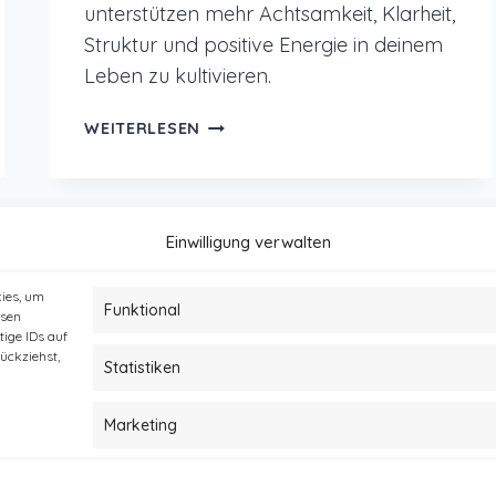
unterstützen mehr Achtsamkeit, Klarheit,
Struktur und positive Energie in deinem
Leben zu kultivieren.
DIE
WEITERLESEN
SCHÖNSTEN
ACHTSAMKEITSKALENDER
FÜR
2018
Einwilligung verwalten
kies, um
Funktional
esen
ige IDs auf
rückziehst,
Statistiken
t
Impressum und Datenschutz
Haftungsausschlus
Marketing
© 2026 My happy Sunshine - Stefanie Kathi Baader