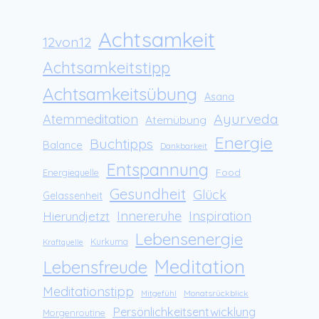
Achtsamkeit
12von12
Achtsamkeitstipp
Achtsamkeitsübung
Asana
Ayurveda
Atemmeditation
Atemübung
Energie
Buchtipps
Balance
Dankbarkeit
Entspannung
Food
Energiequelle
Gesundheit
Glück
Gelassenheit
Innereruhe
Inspiration
Hierundjetzt
Lebensenergie
Kurkuma
Kraftquelle
Meditation
Lebensfreude
Meditationstipp
Monatsrückblick
Mitgefühl
Persönlichkeitsentwicklung
Morgenroutine