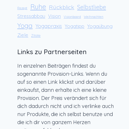
Ruhe
Rückblick
Selbstliebe
Rezept
Stressabbau
Vision
Visionboard
Weihnachten
Yoga
Yogapraxis
Yogaübung
Yogatipp
Ziele
Zitate
Links zu Partnerseiten
In einzelnen Beiträgen findest du
sogenannte Provision-Links. Wenn du
auf so einen Link klickst und darüber
einkaufst, dann erhalte ich eine kleine
Provision. Der Preis verändert sich für
dich dadurch nicht und ich verlinke auch
nur Produkte, die ich selbst benutze und
die ich dir von ganzem Herzen