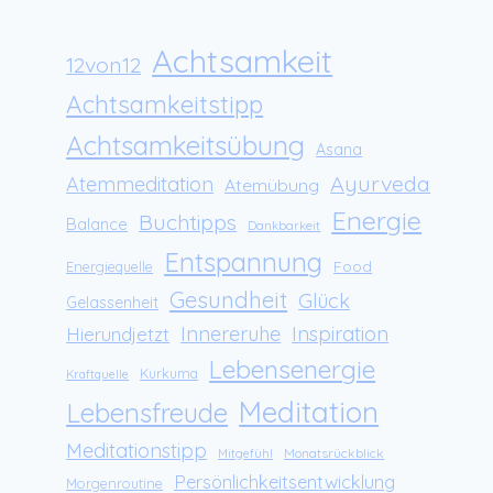
Achtsamkeit
12von12
Achtsamkeitstipp
Achtsamkeitsübung
Asana
Ayurveda
Atemmeditation
Atemübung
Energie
Buchtipps
Balance
Dankbarkeit
Entspannung
Food
Energiequelle
Gesundheit
Glück
Gelassenheit
Innereruhe
Inspiration
Hierundjetzt
Lebensenergie
Kurkuma
Kraftquelle
Meditation
Lebensfreude
Meditationstipp
Monatsrückblick
Mitgefühl
Persönlichkeitsentwicklung
Morgenroutine