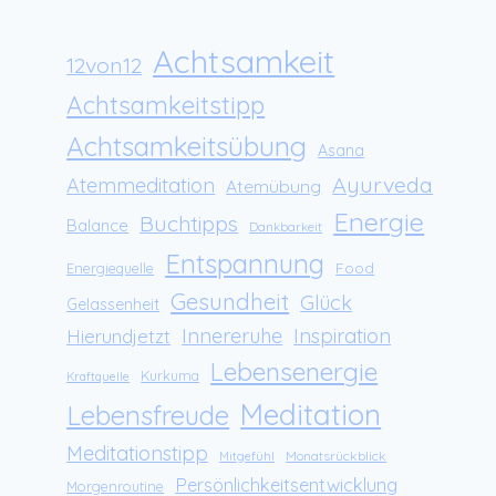
Achtsamkeit
12von12
Achtsamkeitstipp
Achtsamkeitsübung
Asana
Ayurveda
Atemmeditation
Atemübung
Energie
Buchtipps
Balance
Dankbarkeit
Entspannung
Food
Energiequelle
Gesundheit
Glück
Gelassenheit
Innereruhe
Inspiration
Hierundjetzt
Lebensenergie
Kurkuma
Kraftquelle
Meditation
Lebensfreude
Meditationstipp
Monatsrückblick
Mitgefühl
Persönlichkeitsentwicklung
Morgenroutine