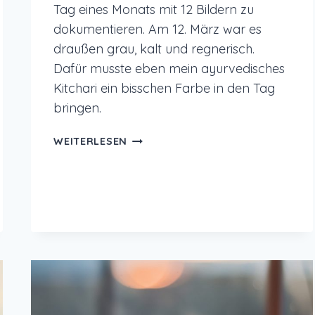
Tag eines Monats mit 12 Bildern zu
dokumentieren. Am 12. März war es
draußen grau, kalt und regnerisch.
Dafür musste eben mein ayurvedisches
Kitchari ein bisschen Farbe in den Tag
bringen.
12
WEITERLESEN
VON
12
IM
MÄRZ
2024
–
AYURVEDA
KITCHARI
KUR