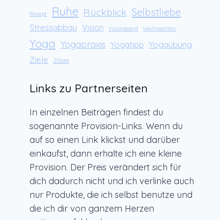
Ruhe
Rückblick
Selbstliebe
Rezept
Stressabbau
Vision
Visionboard
Weihnachten
Yoga
Yogapraxis
Yogaübung
Yogatipp
Ziele
Zitate
Links zu Partnerseiten
In einzelnen Beiträgen findest du
sogenannte Provision-Links. Wenn du
auf so einen Link klickst und darüber
einkaufst, dann erhalte ich eine kleine
Provision. Der Preis verändert sich für
dich dadurch nicht und ich verlinke auch
nur Produkte, die ich selbst benutze und
die ich dir von ganzem Herzen