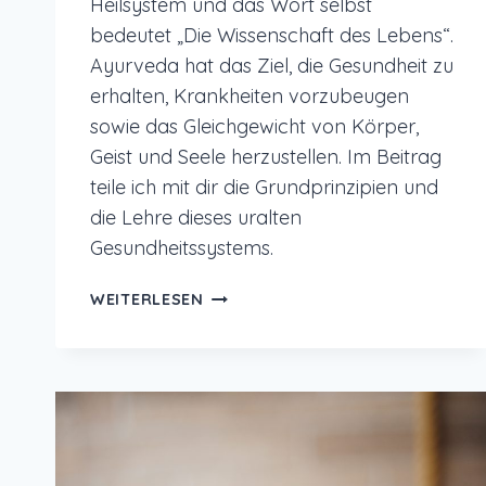
Heilsystem und das Wort selbst
bedeutet „Die Wissenschaft des Lebens“.
Ayurveda hat das Ziel, die Gesundheit zu
erhalten, Krankheiten vorzubeugen
sowie das Gleichgewicht von Körper,
Geist und Seele herzustellen. Im Beitrag
teile ich mit dir die Grundprinzipien und
die Lehre dieses uralten
Gesundheitssystems.
AYURVEDA
WEITERLESEN
–
PRINZIPIEN
UND
LEHRE
VOM
WISSEN
DER