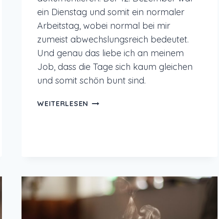
ein Dienstag und somit ein normaler
Arbeitstag, wobei normal bei mir
zumeist abwechslungsreich bedeutet.
Und genau das liebe ich an meinem
Job, dass die Tage sich kaum gleichen
und somit schön bunt sind.
12
WEITERLESEN
VON
12
IM
DEZEMBER
2023
–
BUNTER
ARBEITSTAG