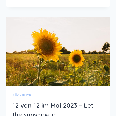
VON
12
IM
JUNI
2023
–
SONNIGER
WOCHENSTART
RÜCKBLICK
12 von 12 im Mai 2023 – Let
the sunshine in