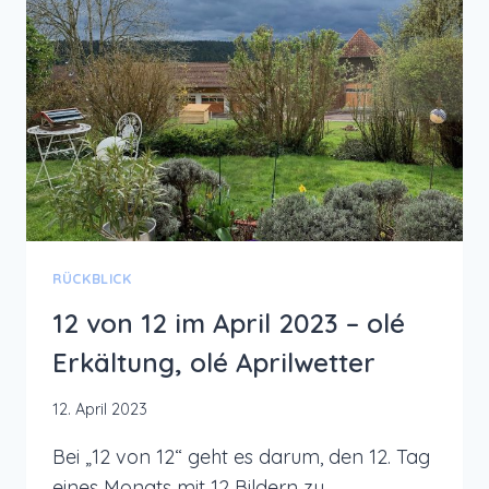
–
LET
THE
SUNSHINE
IN
RÜCKBLICK
12 von 12 im April 2023 – olé
Erkältung, olé Aprilwetter
12. April 2023
Bei „12 von 12“ geht es darum, den 12. Tag
eines Monats mit 12 Bildern zu