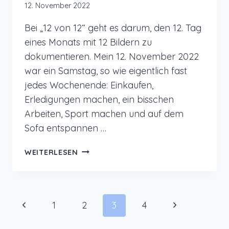
12. November 2022
Bei „12 von 12“ geht es darum, den 12. Tag
eines Monats mit 12 Bildern zu
dokumentieren. Mein 12. November 2022
war ein Samstag, so wie eigentlich fast
jedes Wochenende: Einkaufen,
Erledigungen machen, ein bisschen
Arbeiten, Sport machen und auf dem
Sofa entspannen …
12
WEITERLESEN
VON
12
IM
NOVEMBER
Seitennavigation
Vorherige
Nächste
1
2
3
4
2022
–
Seite
Seite