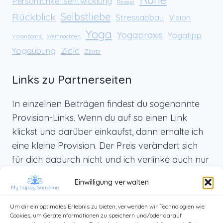
Persönlichkeitsentwicklung
Rezept
Rückblick
Selbstliebe
Stressabbau
Vision
Yoga
Yogapraxis
Yogatipp
Visionboard
Weihnachten
Yogaübung
Ziele
Zitate
Links zu Partnerseiten
In einzelnen Beiträgen findest du sogenannte
Provision-Links. Wenn du auf so einen Link
klickst und darüber einkaufst, dann erhalte ich
eine kleine Provision. Der Preis verändert sich
für dich dadurch nicht und ich verlinke auch nur
Produkte, die ich selbst benutze und die ich dir
Einwilligung verwalten
von ganzem Herzen weiterempfehlen kann.
Um dir ein optimales Erlebnis zu bieten, verwenden wir Technologien wie
Cookies, um Geräteinformationen zu speichern und/oder darauf