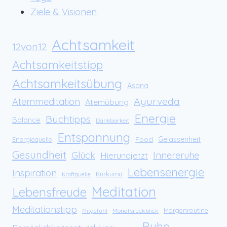
Ziele & Visionen
Achtsamkeit
12von12
Achtsamkeitstipp
Achtsamkeitsübung
Asana
Ayurveda
Atemmeditation
Atemübung
Energie
Buchtipps
Balance
Dankbarkeit
Entspannung
Food
Gelassenheit
Energiequelle
Gesundheit
Glück
Innereruhe
Hierundjetzt
Lebensenergie
Inspiration
Kurkuma
Kraftquelle
Meditation
Lebensfreude
Meditationstipp
Morgenroutine
Monatsrückblick
Mitgefühl
Ruhe