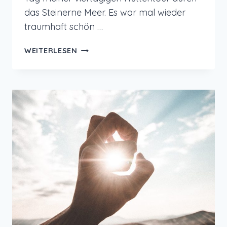
das Steinerne Meer. Es war mal wieder
traumhaft schön …
12
WEITERLESEN
VON
12
IM
JULI
2023
–
HÜTTENTOUR
IM
STEINERNEN
MEER