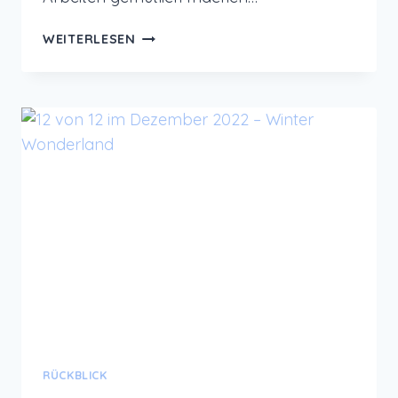
12
WEITERLESEN
VON
12
IM
JANUAR
2023
–
NUR
DRAUSSEN S
TÜRMISCH U
ND G
RAU
RÜCKBLICK